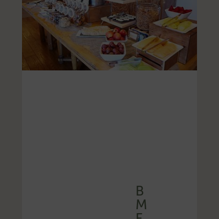
B
M
F