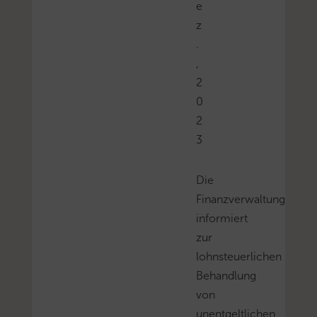
e
z
.
,
2
0
2
3
Die
Finanzverwaltung
informiert
zur
lohnsteuerlichen
Behandlung
von
unentgeltlichen