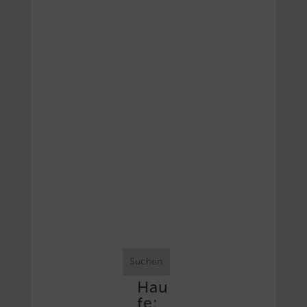
Suchen
Hau
fe: