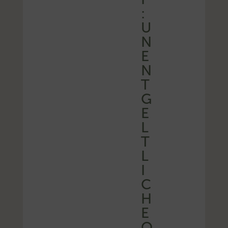
:
U
N
E
N
T
G
E
L
T
L
I
C
H
E
O