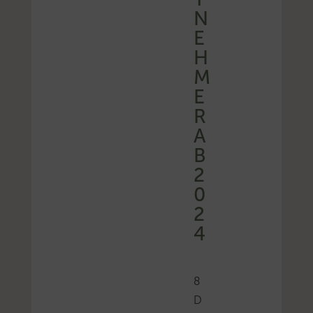
N
E
H
M
E
R
A
B
2
0
2
4
8
D