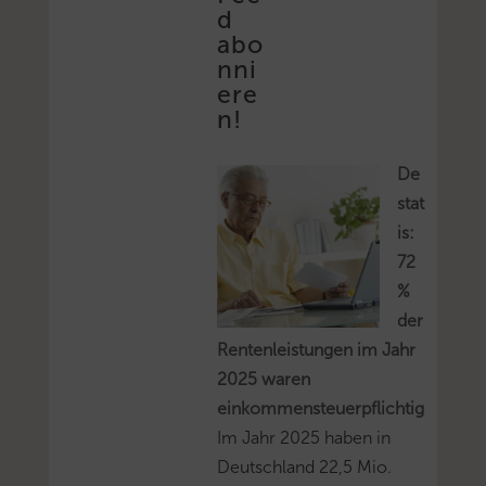
d
abo
nni
ere
n!
De
stat
is:
72
%
der
Rentenleistungen im Jahr
2025 waren
einkommensteuerpflichtig
Im Jahr 2025 haben in
Deutschland 22,5 Mio.