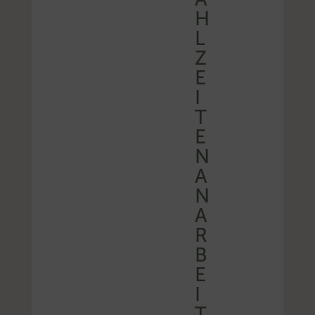
H
L
Z
E
I
T
E
N
A
N
A
R
B
E
I
T