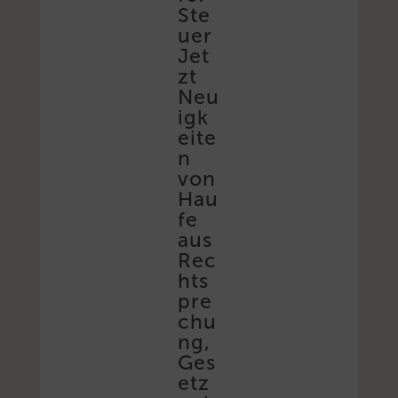
Ste
uer
Jet
zt
Neu
igk
eite
n
von
Hau
fe
aus
Rec
hts
pre
chu
ng,
Ges
etz