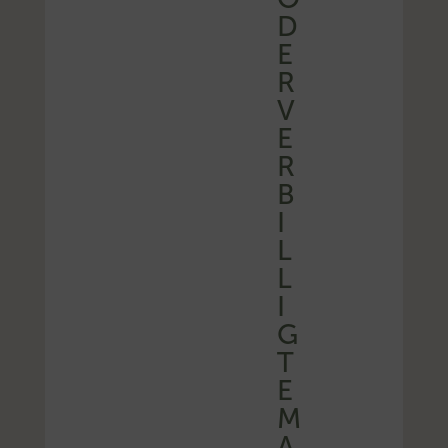
D
E
R
V
E
R
B
I
L
L
I
G
T
E
M
A