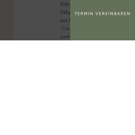
Klärung dieser
Fallgruppe steht
TERMIN VEREINBAREN
aus.Mehr zum Thema
'Coronavirus'...Mehr
zum Thema 'Beihilfe'...
F
i
n
Min Mecklenburg-
Vorpommern:
Umsatzsteuer bei
Krankenfahrten durch