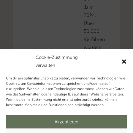
Jahr
2024.
Über
50.000
Verfahren
wurden
abgeschlossen.
Cookie-Zustimmung
Mehr
verwalten
zum
Um dir ein optimales Erlebnis zu bieten, verwenden wir Technologien wie
Thema
Cookies, um Geräteinformationen zu speichern und/oder darauf
‚Steuerfahndung’…
zuzugreifen. Wenn du diesen Technologien zustimmst, können wir Daten
wie das Surfverhalten oder eindeutige IDs auf dieser Website verarbeiten.
Mehr
Wenn du deine Zustimmung nicht erteilst oder zurückziehst, können
zum
bestimmte Merkmale und Funktionen beeinträchtigt werden.
Thema
‚Steuerhinterziehung’…
Akzeptieren