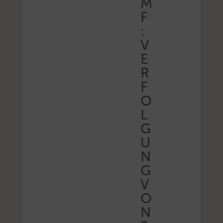
M
F
:
V
E
R
F
O
L
G
U
N
G
V
O
N