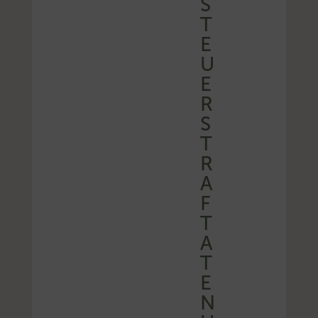
S
T
E
U
E
R
S
T
R
A
F
T
A
T
E
N