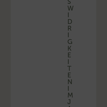
S
W
I
D
R
I
G
K
E
I
T
E
N
I
M
J