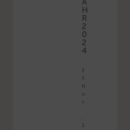
A
H
R
2
0
2
4
2
5
N
o
v
.
,
2