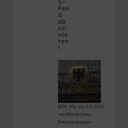
S-
Fee
d
ab
on
nie
ren
!
BFH: Alle am 6.8.2026
veröffentlichten
Entscheidungen