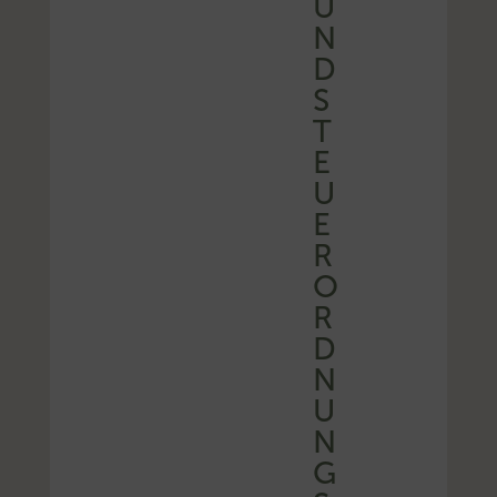
U
N
D
S
T
E
U
E
R
O
R
D
N
U
N
G