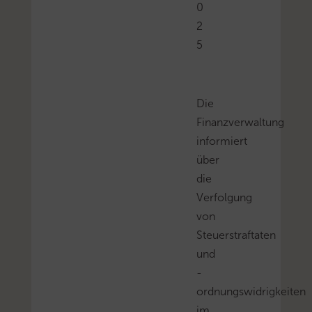
0
2
5
Die
Finanzverwaltung
informiert
über
die
Verfolgung
von
Steuerstraftaten
und
-
ordnungswidrigkeiten
im