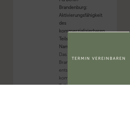
Brandenburg:
Aktivierungsfähigkeit
des
kommerzialisierbaren
Teils eines
Namensrechts
Das FG Berlin-
TERMIN VEREINBAREN
Brandenburg hat
entschieden, dass der
kommerzialisierbare
Teil des Namensrechts
einer natürlichen
Person
ertragsteuerlich ein
immaterielles
Wirtschaftsgut und