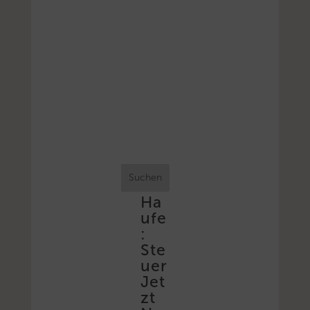
Suchen
Ha
ufe
:
Ste
uer
Jet
zt