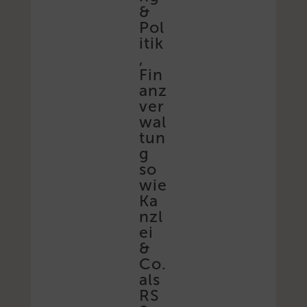
&
Pol
itik
,
Fin
anz
ver
wal
tun
g
so
wie
Ka
nzl
ei
&
Co.
als
RS