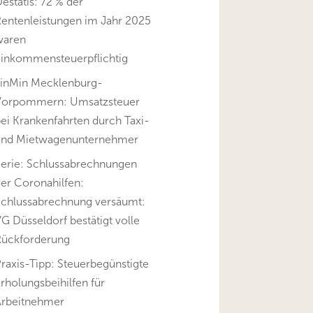
estatis: 72 % der
Rentenleistungen im Jahr 2025
waren
einkommensteuerpflichtig
FinMin Mecklenburg-
Vorpommern: Umsatzsteuer
ei Krankenfahrten durch Taxi-
und Mietwagenunternehmer
Serie: Schlussabrechnungen
er Coronahilfen:
Schlussabrechnung versäumt:
G Düsseldorf bestätigt volle
Rückforderung
raxis-Tipp: Steuerbegünstigte
rholungsbeihilfen für
Arbeitnehmer