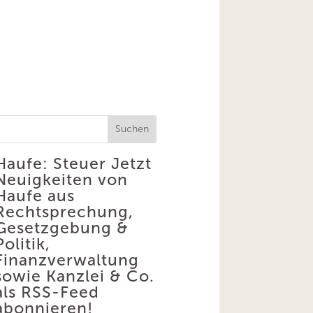
Suchen
Haufe: Steuer
Jetzt
Neuigkeiten von
Haufe aus
Rechtsprechung,
Gesetzgebung &
Politik,
Finanzverwaltung
sowie Kanzlei & Co.
als RSS-Feed
abonnieren!