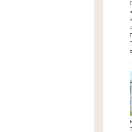
D
i
o
F
T
z
t
T