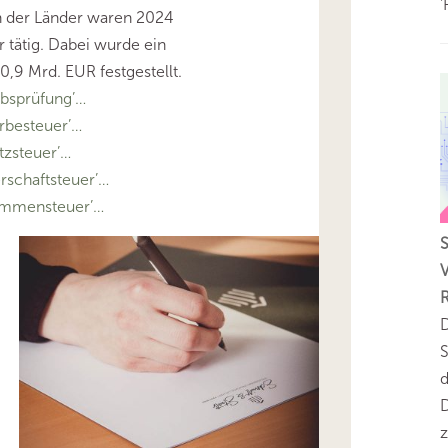
'
n der Länder waren 2024
 tätig. Dabei wurde ein
,9 Mrd. EUR festgestellt.
bsprüfung’…
besteuer’…
zsteuer’…
schaftsteuer’…
ommensteuer’…
V
D
S
D
z