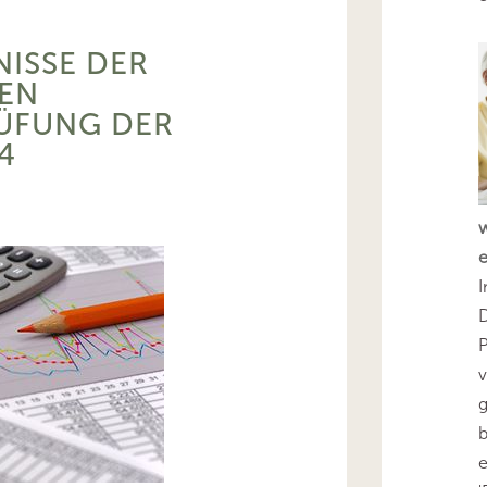
NISSE DER
EN
ÜFUNG DER
4
I
D
v
g
b