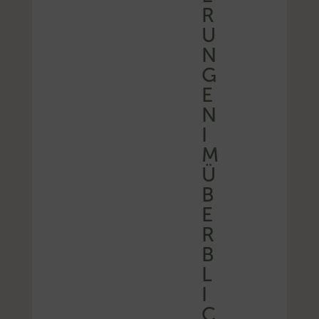
R
U
N
G
E
N
I
M
Ü
B
E
R
B
L
I
C