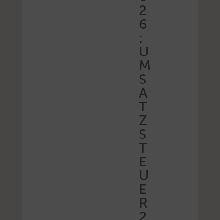
2
6
:
U
M
S
A
T
Z
S
T
E
U
E
R
2