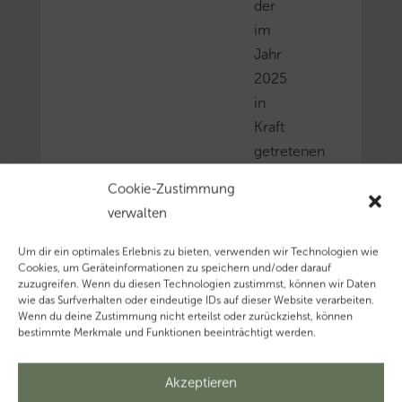
der
im
Jahr
2025
in
Kraft
getretenen
und
Cookie-Zustimmung
bereits
verwalten
früher
für
Um dir ein optimales Erlebnis zu bieten, verwenden wir Technologien wie
Cookies, um Geräteinformationen zu speichern und/oder darauf
2026
zuzugreifen. Wenn du diesen Technologien zustimmst, können wir Daten
beschlossenen
wie das Surfverhalten oder eindeutige IDs auf dieser Website verarbeiten.
Wenn du deine Zustimmung nicht erteilst oder zurückziehst, können
Änderungen
bestimmte Merkmale und Funktionen beeinträchtigt werden.
einiges
zu
Akzeptieren
beachten.