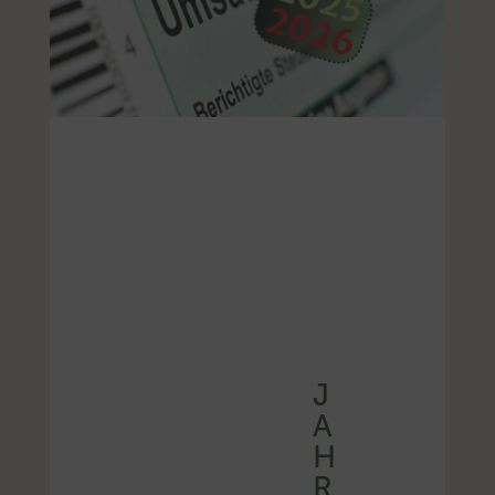
J
A
H
R