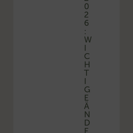
0
2
6
:
W
I
C
H
T
I
G
E
Ä
N
D
E