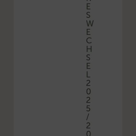
E
S
W
E
C
H
S
E
L
2
0
2
5
/
2
0