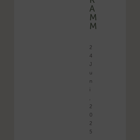
A
M
M
2
4
J
u
n
i
,
2
0
2
5