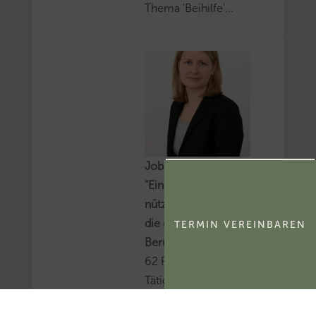
Thema 'Beihilfe'...
Job-Futuromat:
"Einmal Gelerntes
nützt nicht mehr für
die gesamte
TERMIN VEREINBAREN
Berufskarriere"
62 Prozent der
Tätigkeiten, die
Steuerberatende