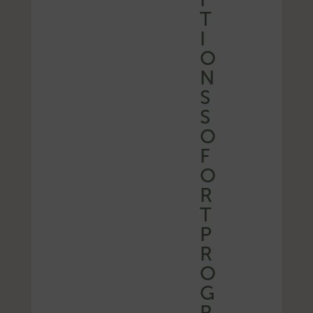
T
I
O
N
S
S
O
F
O
R
T
P
R
O
G
R