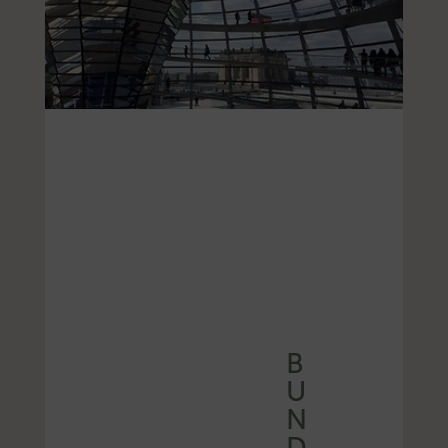
B
U
N
D