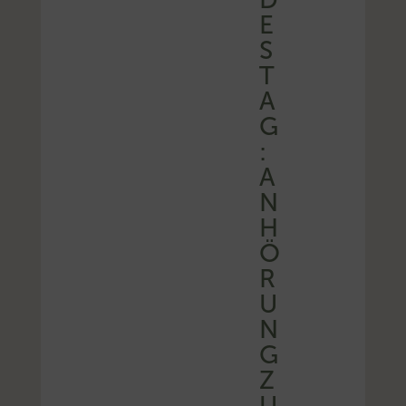
E
S
T
A
G
:
A
N
H
Ö
R
U
N
G
Z
U