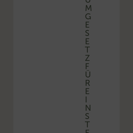
M
G
E
S
E
T
Z
F
Ü
R
E
I
N
S
T
E