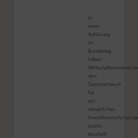
In
einer
Anhörung
im
Bundestag
haben
Wirtschaftswissenschaf
den
Gesetzentwurf
für
ein
steuerliches
Investitionssofortpr
positiv
beurteilt.