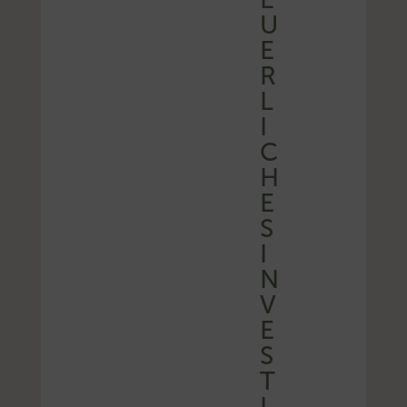
U
E
R
L
I
C
H
E
S
I
N
V
E
S
T
I