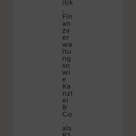
itik
,
Fin
an
zv
er
wa
ltu
ng
so
wi
e
Ka
nzl
ei
&
Co
.
als
RS