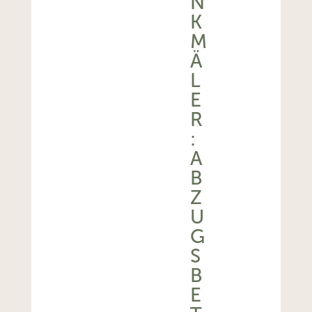
N
K
M
Ä
L
E
R
:
A
B
Z
U
G
S
B
E