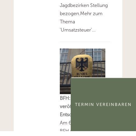
Jagdbezirken Stellung
bezogen.Mehr zum
Thema
'Umsatzsteuer'...
BFH: Alle am 6.8.2026
TERMIN VEREINBAREN
veröffentlichten
Entscheidungen
Am 6.8.2026 hat der
BFH sieben sog. V-