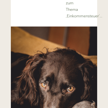
zum
Thema
‚Einkommensteuer’…