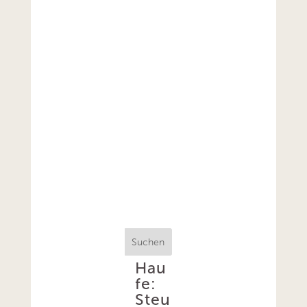
Suchen
Hau
fe:
Steu