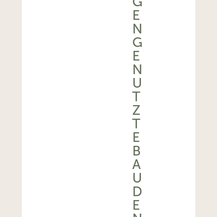
G
E
N
G
E
N
U
T
Z
T
E
B
A
U
D
E