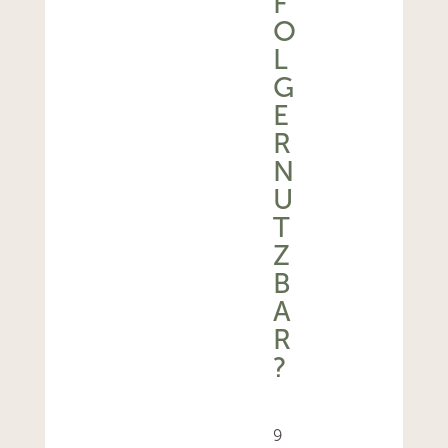
F
O
L
G
E
R
N
U
T
Z
B
A
R
?
9