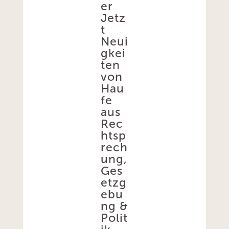
er
Jetz
t
Neui
gkei
ten
von
Hau
fe
aus
Rec
htsp
rech
ung,
Ges
etzg
ebu
ng &
Polit