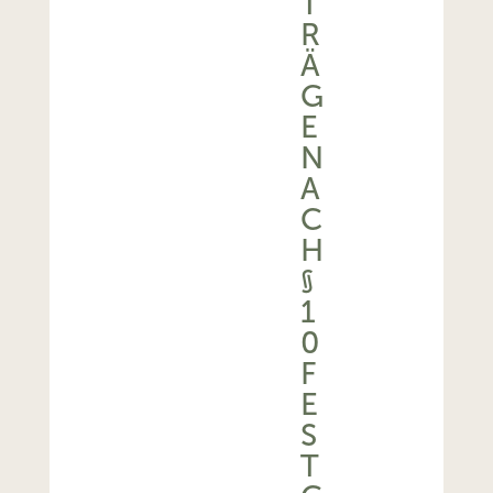
T
R
Ä
G
E
N
A
C
H
§
1
0
F
E
S
T