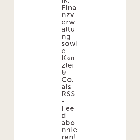
ik,
Fina
nzv
erw
altu
ng
sowi
e
Kan
zlei
&
Co.
als
RSS
-
Fee
d
abo
nnie
ren!