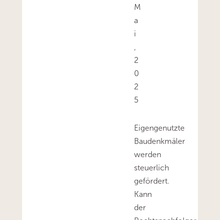
M
a
i
,
2
0
2
5
Eigengenutzte
Baudenkmäler
werden
steuerlich
gefördert.
Kann
der