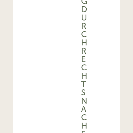
G
D
U
R
C
H
R
E
C
H
T
S
N
A
C
H