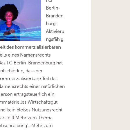
FG
Berlin-
Branden
burg:
Aktivieru
ngsfähig
eit des kommerzialisierbaren
eils eines Namensrechts
as FG Berlin-Brandenburg hat
ntschieden, dass der
ommerzialisierbare Teil des
amensrechts einer natürlichen
erson ertragsteuerlich ein
mmaterielles Wirtschaftsgut
nd kein bloßes Nutzungsrecht
darstellt.Mehr zum Thema
Abschreibung'...Mehr zum