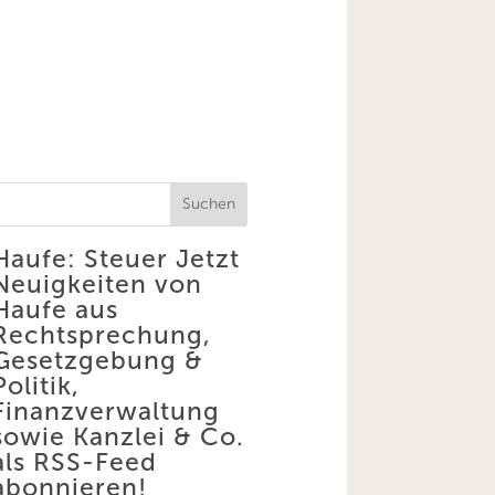
Suchen
Haufe: Steuer
Jetzt
Neuigkeiten von
Haufe aus
Rechtsprechung,
Gesetzgebung &
Politik,
Finanzverwaltung
sowie Kanzlei & Co.
als RSS-Feed
abonnieren!