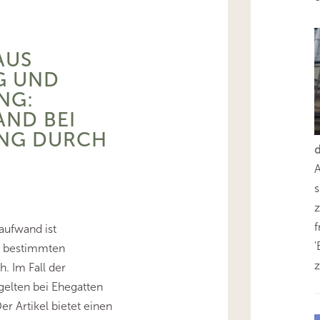
AUS
G UND
NG:
ND BEI
UNG DURCH
s
z
aufwand ist
'
er bestimmten
z
. Im Fall der
gelten bei Ehegatten
r Artikel bietet einen