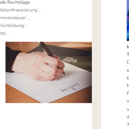
nde Rechtslage.
lienfinanzierung’…
ommensteuer’…
fortbildung’…
tte’…
k
T
D
e
k
N
P
i
u
'