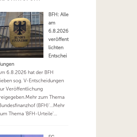
BFH: Alle
am
6.8.2026
veröffent
lichten
Entschei
dungen
Am 6.8.2026 hat der BFH
ieben sog. V-Entscheidungen
ur Veröffentlichung
freigegeben.Mehr zum Thema
Bundesfinanzhof (BFH)'...Mehr
um Thema 'BFH-Urteile'...