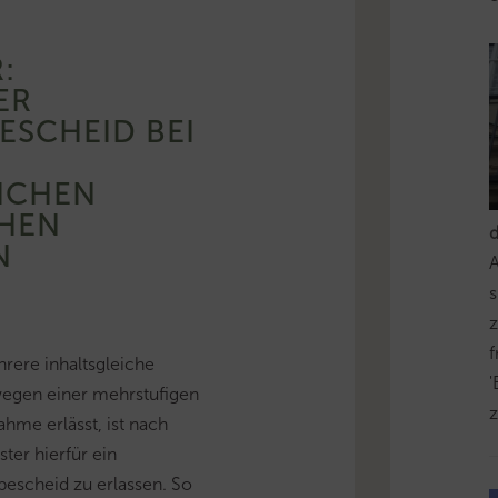
:
ER
SCHEID BEI
ICHEN
CHEN
N
s
z
ere inhaltsgleiche
'
wegen einer mehrstufigen
z
me erlässt, ist nach
ter hierfür ein
scheid zu erlassen. So