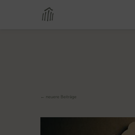
←
neuere Beiträge