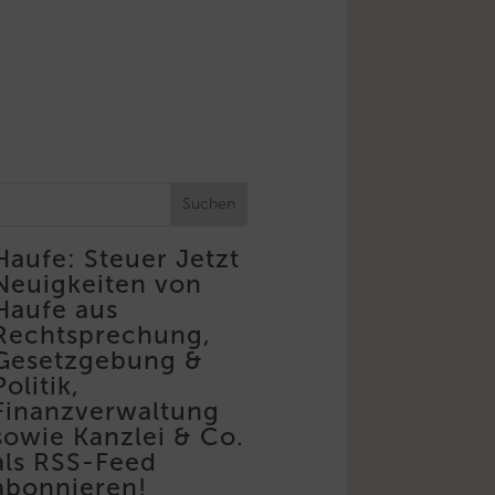
Suchen
Haufe: Steuer
Jetzt
Neuigkeiten von
Haufe aus
Rechtsprechung,
Gesetzgebung &
Politik,
Finanzverwaltung
sowie Kanzlei & Co.
als RSS-Feed
abonnieren!