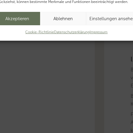
ückziehst, können bestimmte Merkmale und Funktionen beeinträchtigt werden.
B
g
Akzeptieren
Ablehnen
Einstellungen anseh
f
T
Cookie-Richtlinie
Datenschutzerklärung
Impressum
T
v
B
K
A
k