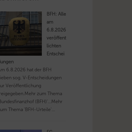
BFH: Alle
am
6.8.2026
veröffent
lichten
Entschei
dungen
Am 6.8.2026 hat der BFH
ieben sog. V-Entscheidungen
ur Veröffentlichung
freigegeben.Mehr zum Thema
Bundesfinanzhof (BFH)'...Mehr
um Thema 'BFH-Urteile'...