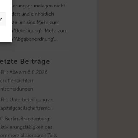
esteuerungsgrundlagen nicht
esondert und einheitlich
en
estzustellen sind.Mehr zum
hema 'Beteiligung'...Mehr zum
hema 'Abgabenordnung'...
letzte Beiträge
BFH: Alle am 6.8.2026
eröffentlichten
Entscheidungen
FH: Unterbeteiligung an
apitalgesellschaftsanteil
FG Berlin-Brandenburg:
ktivierungsfähigkeit des
ommerzialisierbaren Teils