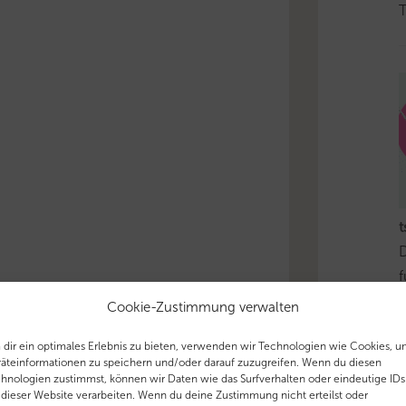
T
t
D
f
e
Cookie-Zustimmung verwalten
–
dir ein optimales Erlebnis zu bieten, verwenden wir Technologien wie Cookies, 
u
äteinformationen zu speichern und/oder darauf zuzugreifen. Wenn du diesen
a
hnologien zustimmst, können wir Daten wie das Surfverhalten oder eindeutige IDs
 dieser Website verarbeiten. Wenn du deine Zustimmung nicht erteilst oder
h