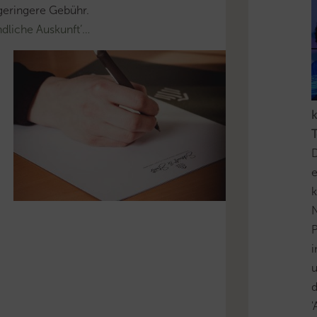
geringere Gebühr.
dliche Auskunft’…
k
T
D
e
k
N
P
i
u
'