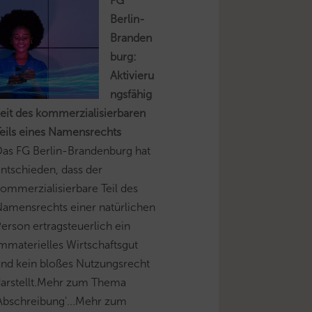
FG
Berlin-
Branden
burg:
Aktivieru
ngsfähig
eit des kommerzialisierbaren
eils eines Namensrechts
as FG Berlin-Brandenburg hat
ntschieden, dass der
ommerzialisierbare Teil des
amensrechts einer natürlichen
erson ertragsteuerlich ein
mmaterielles Wirtschaftsgut
nd kein bloßes Nutzungsrecht
darstellt.Mehr zum Thema
Abschreibung'...Mehr zum