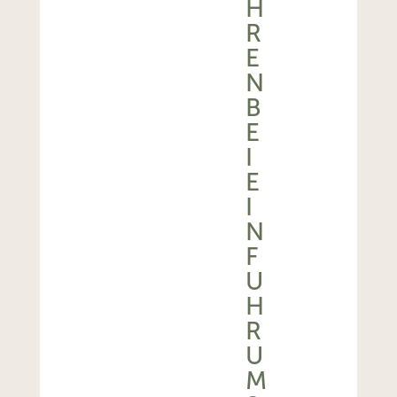
H
R
E
N
B
E
I
E
I
N
F
U
H
R
U
M