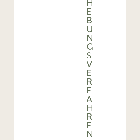
H
E
B
U
N
G
S
V
E
R
F
A
H
R
E
N