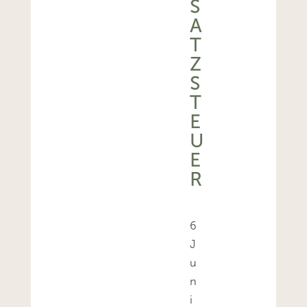
S
A
T
Z
S
T
E
U
E
R
6
J
u
n
i