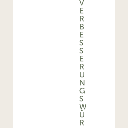
V
E
R
B
E
S
S
E
R
U
N
G
S
W
Ü
R