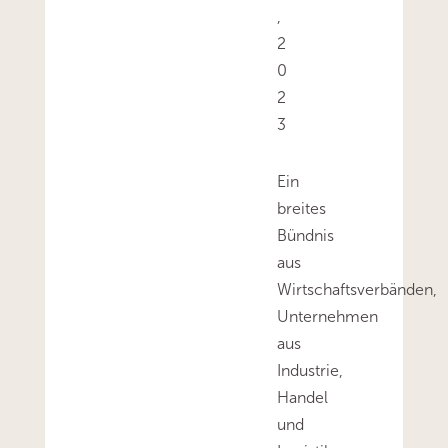
,
2
0
2
3
Ein
breites
Bündnis
aus
Wirtschaftsverbänden,
Unternehmen
aus
Industrie,
Handel
und