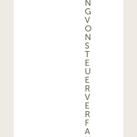
N
G
V
O
N
S
T
E
U
E
R
V
E
R
F
A