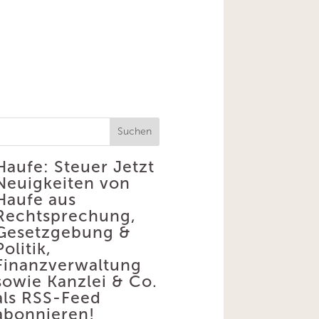
Suchen
Haufe: Steuer
Jetzt
Neuigkeiten von
Haufe aus
Rechtsprechung,
Gesetzgebung &
Politik,
Finanzverwaltung
sowie Kanzlei & Co.
als RSS-Feed
abonnieren!