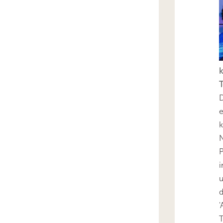
k
T
D
e
k
N
P
i
u
'
T