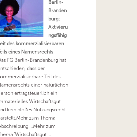
Berlin-
Branden
burg:
Aktivieru
ngsfähig
eit des kommerzialisierbaren
eils eines Namensrechts
as FG Berlin-Brandenburg hat
ntschieden, dass der
ommerzialisierbare Teil des
amensrechts einer natürlichen
erson ertragsteuerlich ein
mmaterielles Wirtschaftsgut
nd kein bloßes Nutzungsrecht
darstellt.Mehr zum Thema
Abschreibung'...Mehr zum
hema 'Wirtschaftsgut'...