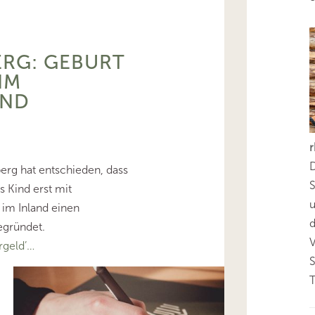
RG: GEBURT
IM
AND
D
rg hat entschieden, dass
S
 Kind erst mit
 im Inland einen
d
egründet.
geld’…
T