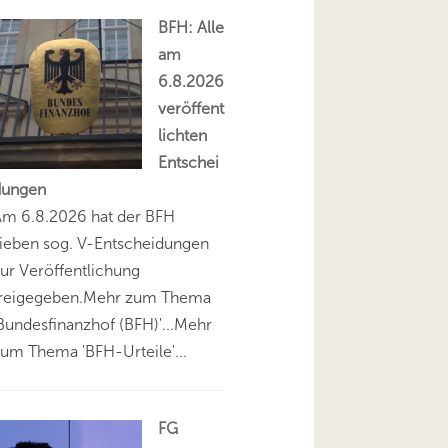
BFH: Alle
am
6.8.2026
veröffent
lichten
Entschei
dungen
Am 6.8.2026 hat der BFH
ieben sog. V-Entscheidungen
ur Veröffentlichung
freigegeben.Mehr zum Thema
Bundesfinanzhof (BFH)'...Mehr
um Thema 'BFH-Urteile'...
FG