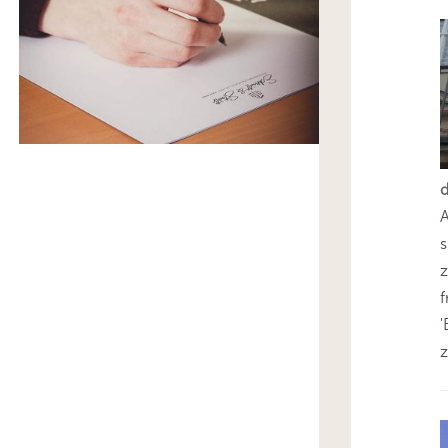
s
z
'
z