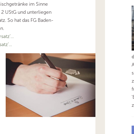
ischgetränke im Sinne
. 2 UStG und unterliegen
tz. So hat das FG Baden-
n.
satz’…
atz’…
s
z
'
z