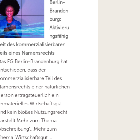
Berlin-
Branden
burg:
Aktivieru
ngsfähig
eit des kommerzialisierbaren
eils eines Namensrechts
as FG Berlin-Brandenburg hat
ntschieden, dass der
ommerzialisierbare Teil des
amensrechts einer natürlichen
erson ertragsteuerlich ein
mmaterielles Wirtschaftsgut
nd kein bloßes Nutzungsrecht
darstellt.Mehr zum Thema
Abschreibung'...Mehr zum
hema 'Wirtschaftsgut'...