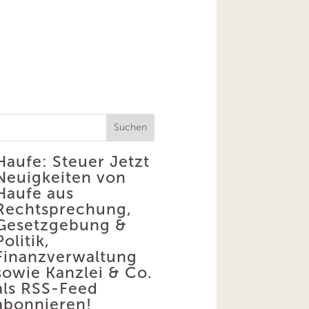
Suchen
Haufe: Steuer
Jetzt
Neuigkeiten von
Haufe aus
Rechtsprechung,
Gesetzgebung &
Politik,
Finanzverwaltung
sowie Kanzlei & Co.
als RSS-Feed
abonnieren!