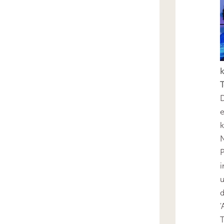
k
T
D
e
k
N
P
i
u
'
T