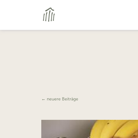
←
neuere Beiträge