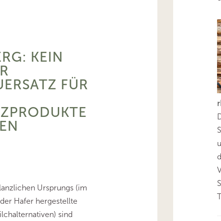
RG: KEIN
 U
RSATZ FÜR S
PRODUKTE P
D
N U
S
d
lanzlichen Ursprungs (im
T
 oder Hafer hergestellte
chalternativen) sind