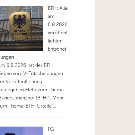
BFH: Alle
am
6.8.2026
veröffent
lichten
Entschei
dungen
Am 6.8.2026 hat der BFH
ieben sog. V-Entscheidungen
ur Veröffentlichung
freigegeben.Mehr zum Thema
Bundesfinanzhof (BFH)'...Mehr
um Thema 'BFH-Urteile'...
FG