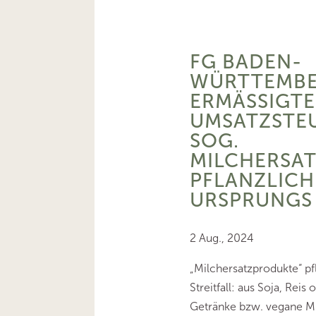
FG BADEN-
WÜRTTEMBE
ERMÄSSIGTER
MSATZSTEUE
OG. M
ILCHERSATZ
FLANZLICHE
RSPRUNGS
2 Aug., 2024
„Milchersatzprodukte“ pf
Streitfall: aus Soja, Reis
Getränke bzw. vegane Mil