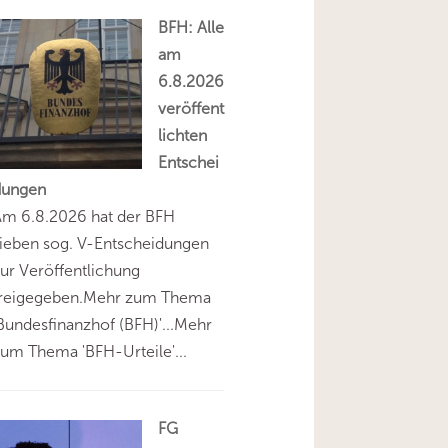
BFH: Alle
am
6.8.2026
veröffent
lichten
Entschei
dungen
Am 6.8.2026 hat der BFH
ieben sog. V-Entscheidungen
ur Veröffentlichung
freigegeben.Mehr zum Thema
Bundesfinanzhof (BFH)'...Mehr
um Thema 'BFH-Urteile'...
FG