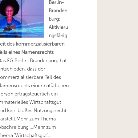
Berlin-
Branden
burg:
Aktivieru
ngsfähig
eit des kommerzialisierbaren
eils eines Namensrechts
as FG Berlin-Brandenburg hat
ntschieden, dass der
ommerzialisierbare Teil des
amensrechts einer natürlichen
erson ertragsteuerlich ein
mmaterielles Wirtschaftsgut
nd kein bloßes Nutzungsrecht
darstellt.Mehr zum Thema
Abschreibung'...Mehr zum
hema 'Wirtschaftsgut'...