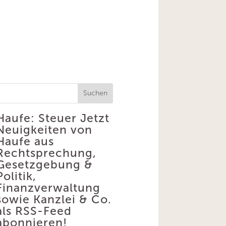
Suchen
Haufe: Steuer
Jetzt
Neuigkeiten von
Haufe aus
Rechtsprechung,
Gesetzgebung &
Politik,
Finanzverwaltung
sowie Kanzlei & Co.
als RSS-Feed
abonnieren!