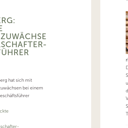
RG:
E
SZUWÄCHSE
LSCHAFTER-
FÜHRER
D
S
rg hat sich mit
zuwächsen bei einem
d
schäftsführer
ckte
T
schafter-