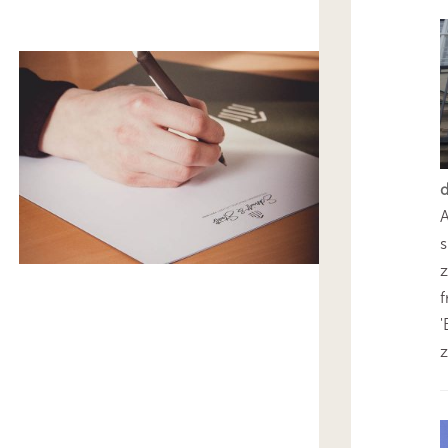
s
z
'
z