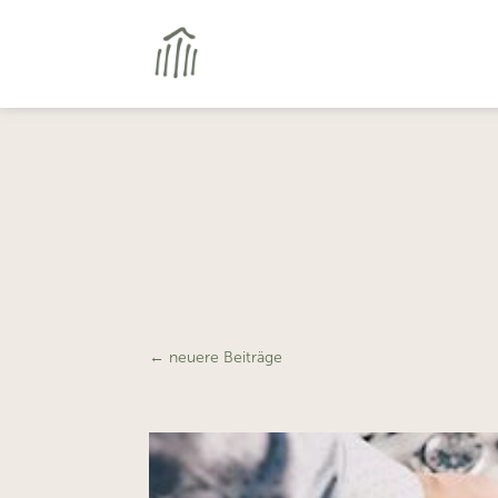
←
neuere Beiträge