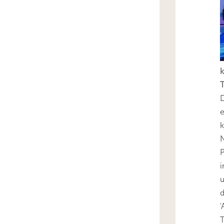
k
T
D
e
k
N
P
i
u
'
T