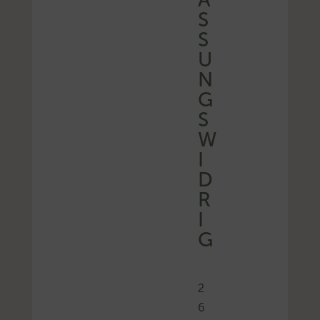
S
S
U
N
G
S
W
I
D
R
I
G
2
6