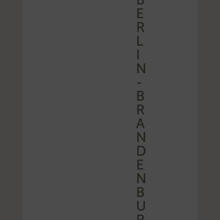
E
R
L
I
N
-
B
R
A
N
D
E
N
B
U
R