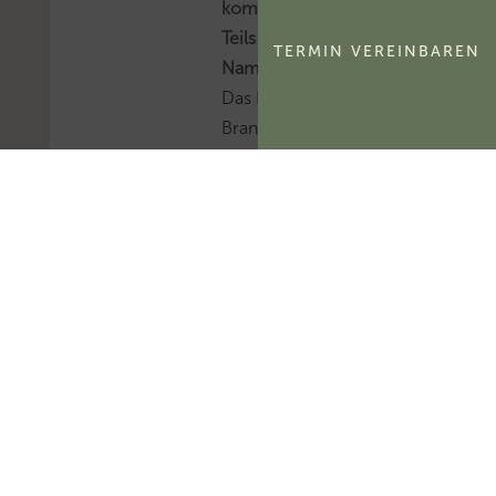
kommerzialisierbaren
Teils eines
TERMIN VEREINBAREN
Namensrechts
Das FG Berlin-
Brandenburg hat
entschieden, dass der
kommerzialisierbare
Teil des Namensrechts
einer natürlichen
Person
ertragsteuerlich ein
immaterielles
Wirtschaftsgut und
kein bloßes
Nutzungsrecht
darstellt.Mehr zum
Thema