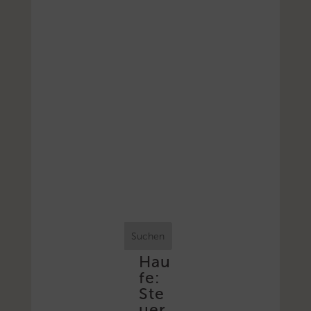
Suchen
Hau
fe:
Ste
uer