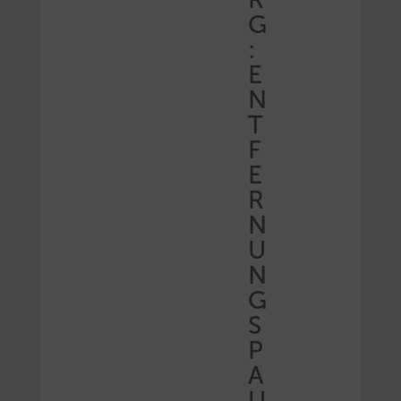
G
:
E
N
T
F
E
R
N
U
N
G
S
P
A
U