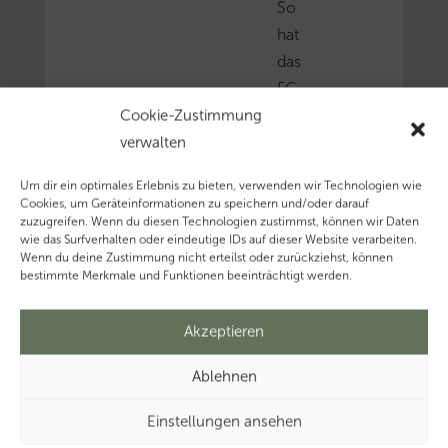
So
hat
das
FG
Cookie-Zustimmung
Berlin-
verwalten
Brandenburg
entschieden.
Um dir ein optimales Erlebnis zu bieten, verwenden wir Technologien wie
Mehr
Cookies, um Geräteinformationen zu speichern und/oder darauf
zuzugreifen. Wenn du diesen Technologien zustimmst, können wir Daten
zum
wie das Surfverhalten oder eindeutige IDs auf dieser Website verarbeiten.
Thema
Wenn du deine Zustimmung nicht erteilst oder zurückziehst, können
bestimmte Merkmale und Funktionen beeinträchtigt werden.
‚Entfernungspauschale’
Mehr
zum
Akzeptieren
Thema
Ablehnen
‚Pendler’…
Mehr
Einstellungen ansehen
zum