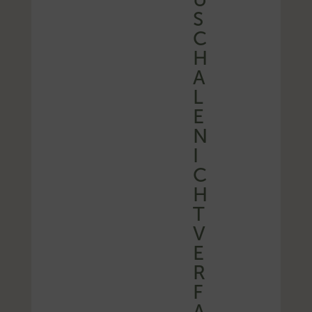
S
C
H
A
L
E
N
I
C
H
T
V
E
R
F
A