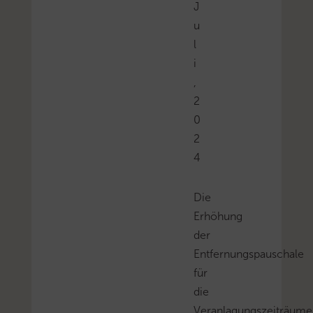
J
u
l
i
,
2
0
2
4
Die
Erhöhung
der
Entfernungspauschale
für
die
Veranlagungszeiträume