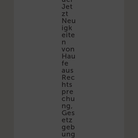
Jet
zt
Neu
igk
eite
n
von
Hau
fe
aus
Rec
hts
pre
chu
ng,
Ges
etz
geb
ung