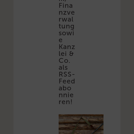
Fina
nzve
rwal
tung
sowi
e
Kanz
lei &
Co.
als
RSS-
Feed
abo
nnie
ren!