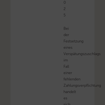
0
2
5
Bei
der
Festsetzung
eines
Verspätungszuschlags
im
Fall
einer
fehlenden
Zahlungsverpflichtung
handelt
es
sich