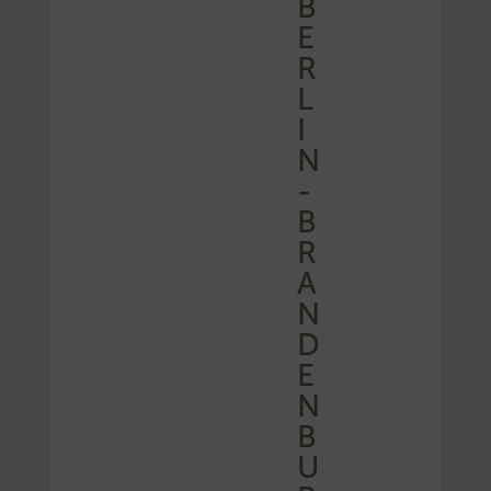
B
E
R
L
I
N
-
B
R
A
N
D
E
N
B
U