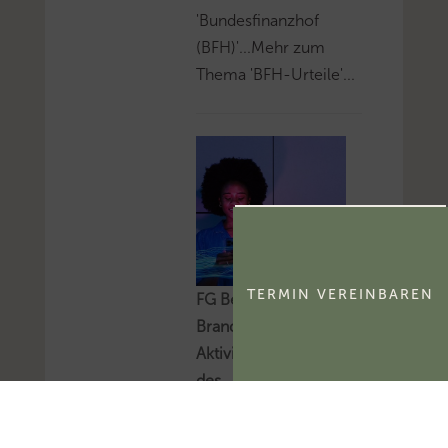
'Bundesfinanzhof
(BFH)'...Mehr zum
Thema 'BFH-Urteile'...
TERMIN VEREINBAREN
FG Berlin-
Brandenburg:
Aktivierungsfähigkeit
des
kommerzialisierbaren
Teils eines