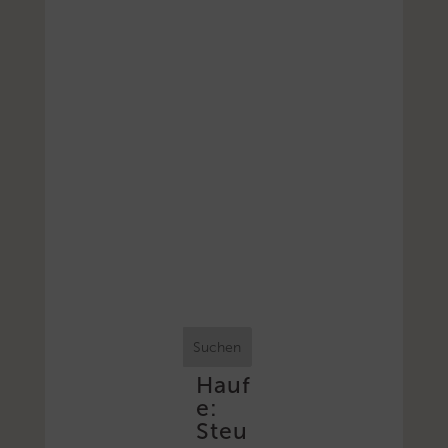
Suchen
Hauf
e:
Steu