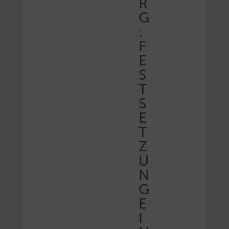
R
G
:
F
E
S
T
S
E
T
Z
U
N
G
E
I