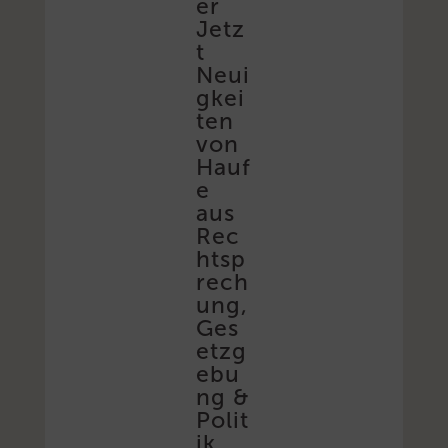
er
Jetz
t
Neui
gkei
ten
von
Hauf
e
aus
Rec
htsp
rech
ung,
Ges
etzg
ebu
ng &
Polit
ik,