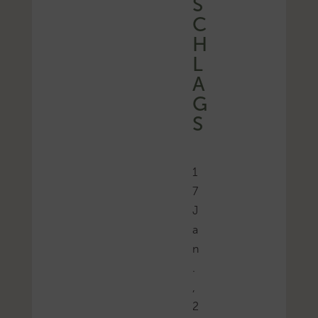
S
C
H
L
A
G
S
1
7
J
a
n
.
,
2