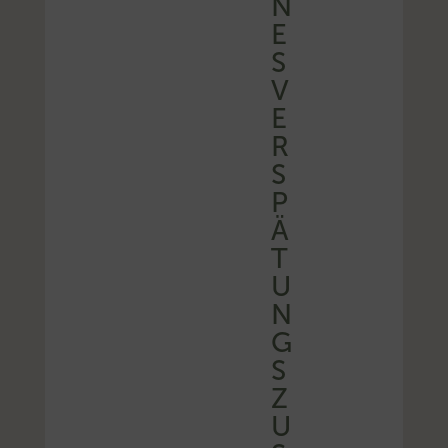
N
E
S
V
E
R
S
P
Ä
T
U
N
G
S
Z
U