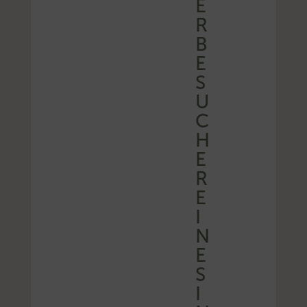
E
R
B
E
S
U
C
H
E
R
E
I
N
E
S
I