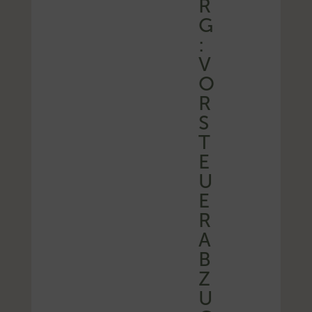
R
G
:
V
O
R
S
T
E
U
E
R
A
B
Z
U