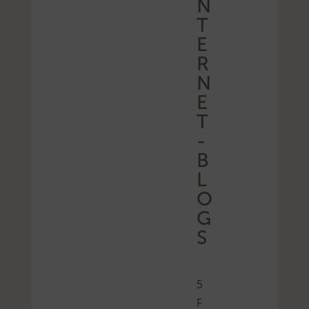
N
T
E
R
N
E
T
-
B
L
O
G
S
5
F