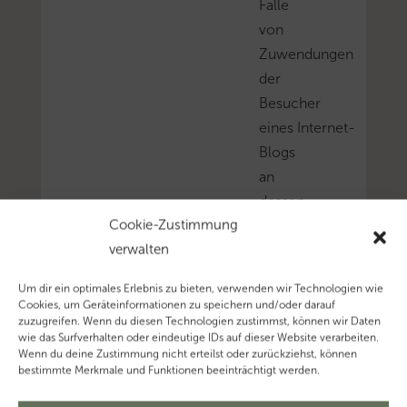
Falle
von
Zuwendungen
der
Besucher
eines Internet-
Blogs
an
dessen
Cookie-Zustimmung
Betreiber
verwalten
im
Zusammenhang
Um dir ein optimales Erlebnis zu bieten, verwenden wir Technologien wie
mit
Cookies, um Geräteinformationen zu speichern und/oder darauf
zuzugreifen. Wenn du diesen Technologien zustimmst, können wir Daten
der
wie das Surfverhalten oder eindeutige IDs auf dieser Website verarbeiten.
Frage
Wenn du deine Zustimmung nicht erteilst oder zurückziehst, können
bestimmte Merkmale und Funktionen beeinträchtigt werden.
nach
einem