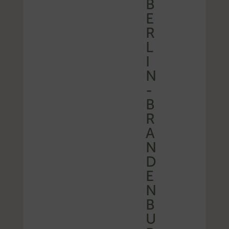
B
E
R
L
I
N
-
B
R
A
N
D
E
N
B
U