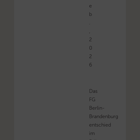
e
b
.
,
2
0
2
6
Das
FG
Berlin-
Brandenburg
entschied
im