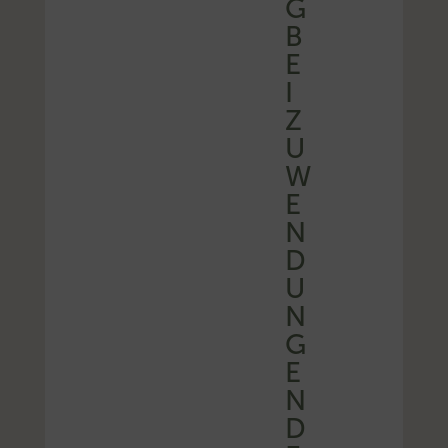
G
B
E
I
Z
U
W
E
N
D
U
N
G
E
N
D