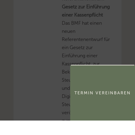
Gesetz zur Einführung
einer Kassenpflicht
Das BMF hat einen
neuen
Referentenentwurf für
ein Gesetz zur
Einführung einer
Kassenpflicht, zur
Bekämpfung von
Steuerhinterziehung
und zur weiteren
TERMIN VEREINBAREN
Digitalisierung des
Steuerrechts
veröffentlicht.Mehr
zum Thema
'Kassenführung'...Mehr