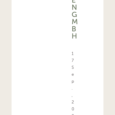
E
N
G
M
B
H
1
7
S
e
p
.
,
2
0