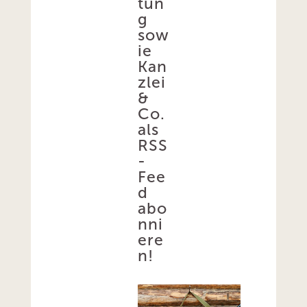
tun
g
sow
ie
Kan
zlei
&
Co.
als
RSS
-
Fee
d
abo
nni
ere
n!