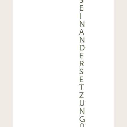
S
E
I
N
A
N
D
E
R
S
E
T
Z
U
N
G