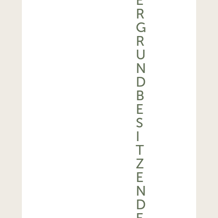
E
R
G
R
U
N
D
B
E
S
I
T
Z
E
N
D