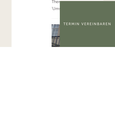
Thema
'Umsatzsteuer'...
TERMIN VEREINBAREN
BFH: Alle am 6.8.2026
veröffentlichten
Entscheidungen
Am 6.8.2026 hat der
BFH sieben sog. V-
Entscheidungen zur
Veröffentlichung
freigegeben.Mehr zum