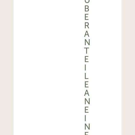
Ü
B
E
R
A
N
T
E
I
L
E
A
N
E
I
N