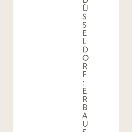
D
Ü
S
S
E
L
D
O
R
F
:
E
R
B
A
U