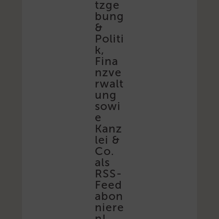
tzge
bung
&
Politi
k,
Fina
nzve
rwalt
ung
sowi
e
Kanz
lei &
Co.
als
RSS-
Feed
abon
niere
n!