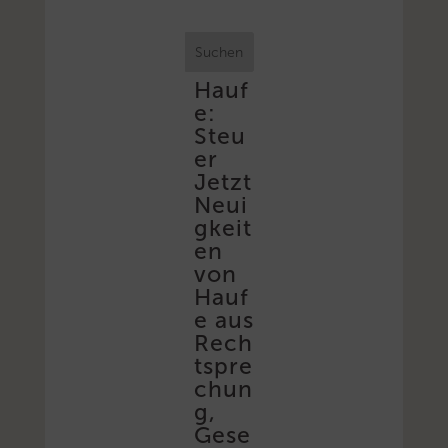
Suchen
Hauf
e:
Steu
er
Jetzt
Neui
gkeit
en
von
Hauf
e aus
Rech
tspre
chun
g,
Gese