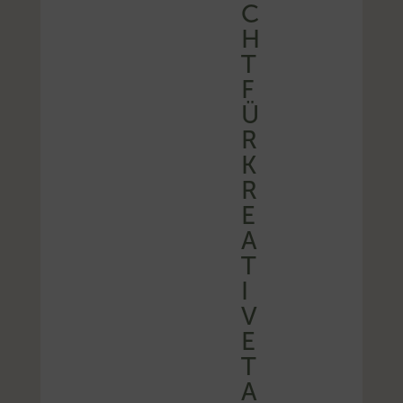
C
H
T
F
Ü
R
K
R
E
A
T
I
V
E
T
A