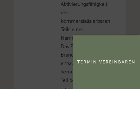
Aktivierungsfähigkeit
des
kommerzialisierbaren
Teils eines
Namensrechts
Das FG Berlin-
Brandenburg hat
TERMIN VEREINBAREN
entschieden, dass der
kommerzialisierbare
Teil des Namensrechts
einer natürlichen
Person
ertragsteuerlich ein
immaterielles
Wirtschaftsgut und
kein bloßes
Nutzungsrecht