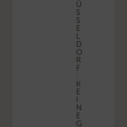
Ü
S
S
E
L
D
O
R
F
:
K
E
I
N
E
G