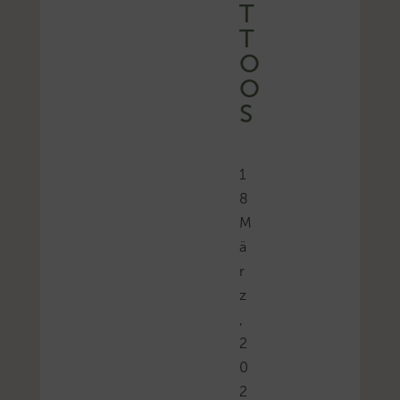
T
T
O
O
S
1
8
M
ä
r
z
,
2
0
2