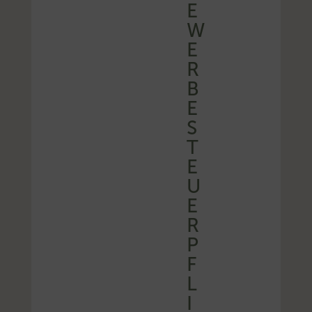
E
W
E
R
B
E
S
T
E
U
E
R
P
F
L
I