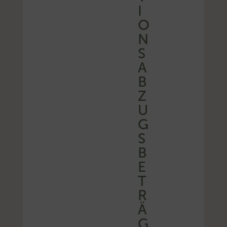
I
O
N
S
A
B
Z
U
G
S
B
E
T
R
Ä
G