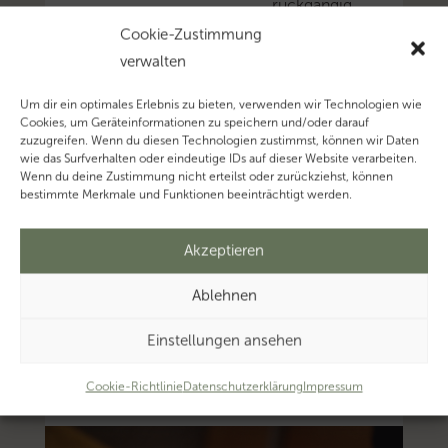
rückgängig
machen
Cookie-Zustimmung
darf.
verwalten
Mehr
Um dir ein optimales Erlebnis zu bieten, verwenden wir Technologien wie
zum
Cookies, um Geräteinformationen zu speichern und/oder darauf
Thema
zuzugreifen. Wenn du diesen Technologien zustimmst, können wir Daten
wie das Surfverhalten oder eindeutige IDs auf dieser Website verarbeiten.
‚Investitionsabzugsbetra
Wenn du deine Zustimmung nicht erteilst oder zurückziehst, können
Mehr
bestimmte Merkmale und Funktionen beeinträchtigt werden.
zum
Thema
Akzeptieren
‚Photovoltaik’…
Ablehnen
Mehr
zum
Einstellungen ansehen
Thema
‚Steuerbefreiung’…
Cookie-Richtlinie
Datenschutzerklärung
Impressum