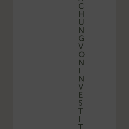
C
H
U
N
G
V
O
N
I
N
V
E
S
T
I
T