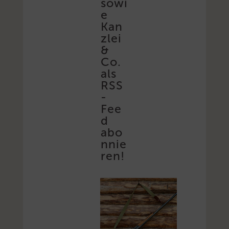
sowi
e
Kan
zlei
&
Co.
als
RSS
-
Fee
d
abo
nnie
ren!