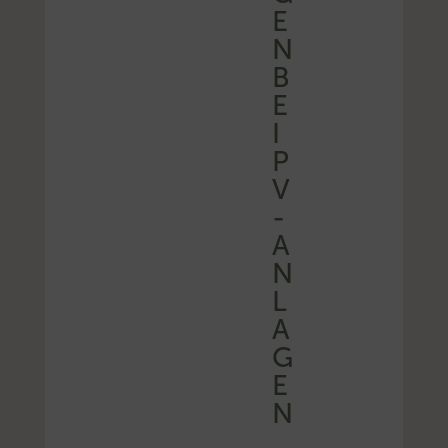
E
N
B
E
I
P
V
-
A
N
L
A
G
E
N