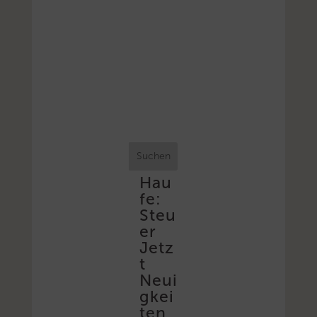
Suchen
Hau
fe:
Steu
er
Jetz
t
Neui
gkei
ten