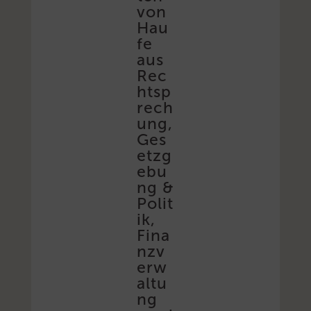
von
Hau
fe
aus
Rec
htsp
rech
ung,
Ges
etzg
ebu
ng &
Polit
ik,
Fina
nzv
erw
altu
ng