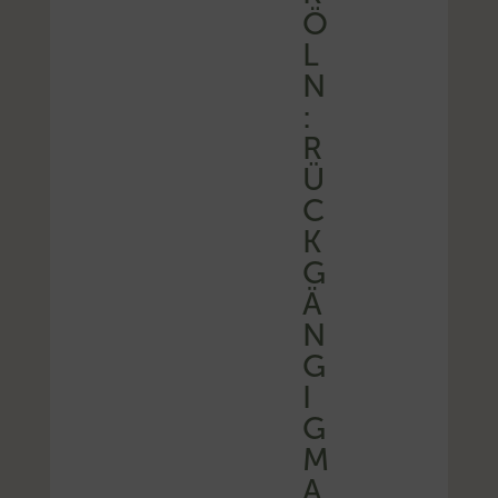
Ö
L
N
:
R
Ü
C
K
G
Ä
N
G
I
G
M
A