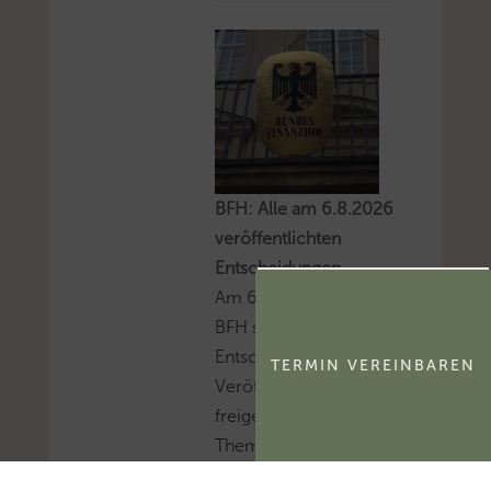
BFH: Alle am 6.8.2026
veröffentlichten
Entscheidungen
Am 6.8.2026 hat der
BFH sieben sog. V-
Entscheidungen zur
TERMIN VEREINBAREN
Veröffentlichung
freigegeben.Mehr zum
Thema
'Bundesfinanzhof