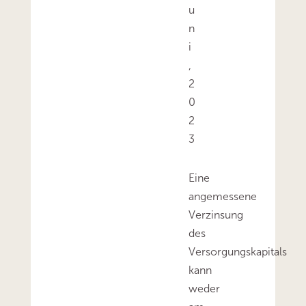
u
n
i
,
2
0
2
3
Eine
angemessene
Verzinsung
des
Versorgungskapitals
kann
weder