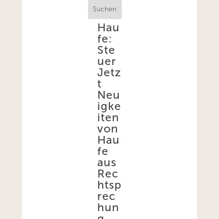
Suchen
Hau
fe:
Ste
uer
Jetz
t
Neu
igke
iten
von
Hau
fe
aus
Rec
htsp
rec
hun
g,