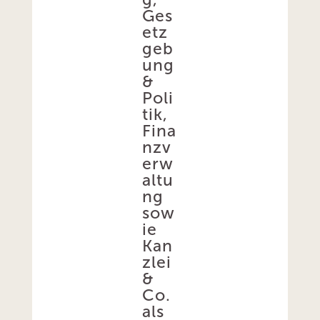
Ges
etz
geb
ung
&
Poli
tik,
Fina
nzv
erw
altu
ng
sow
ie
Kan
zlei
&
Co.
als