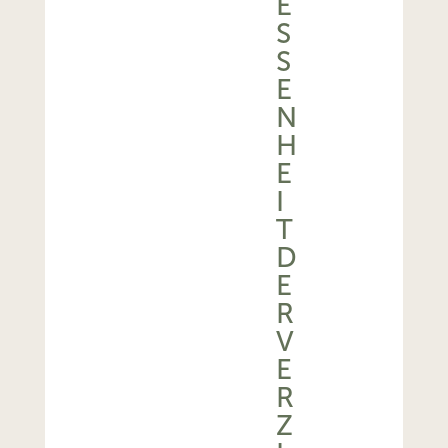
E
S
S
E
N
H
E
I
T
D
E
R
V
E
R
Z