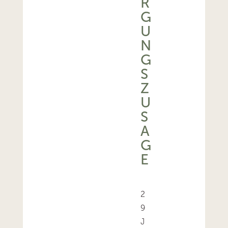
R
G
U
N
G
S
Z
U
S
A
G
E
2
9
J