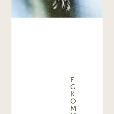
F
G
K
O
M