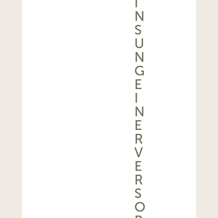
I
N
S
U
N
G
E
I
N
E
R
V
E
R
S
O