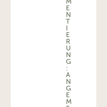
M
E
N
T
I
E
R
U
N
G
:
A
N
G
E
M