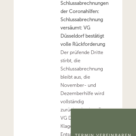
Schlussabrechnungen
der Coronahilfen:
Schlussabrechnung
versäumt: VG
Düsseldorf bestätigt
volle Rückforderung
Der prüfende Dritte
stirbt, die
Schlussabrechnung
bleibt aus, die
November- und
Dezemberhilfe wird
vollständig
zurückgefordert. Das
VG Düsseldorf hat die
Klage abgewiesen. Die
Entscheidung ist
TERMIN VEREINBAREN