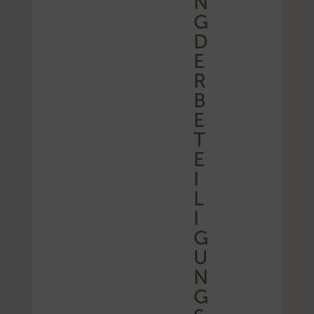
N
G
D
E
R
B
E
T
E
I
L
I
G
U
N
G