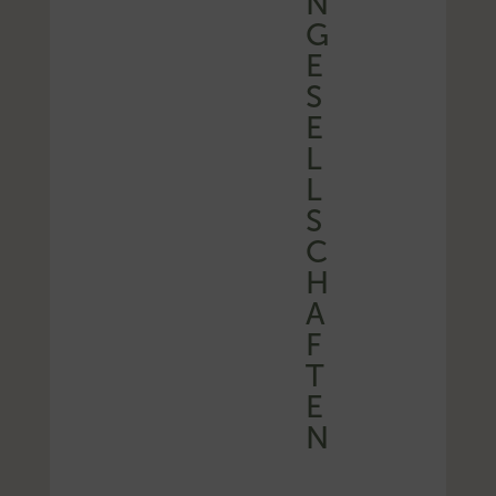
N
G
E
S
E
L
L
S
C
H
A
F
T
E
N