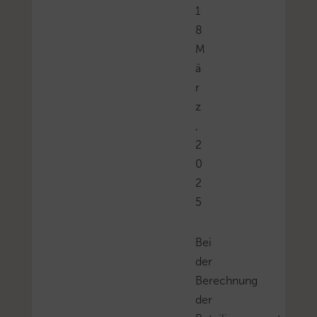
1
8
M
ä
r
z
,
2
0
2
5
Bei
der
Berechnung
der