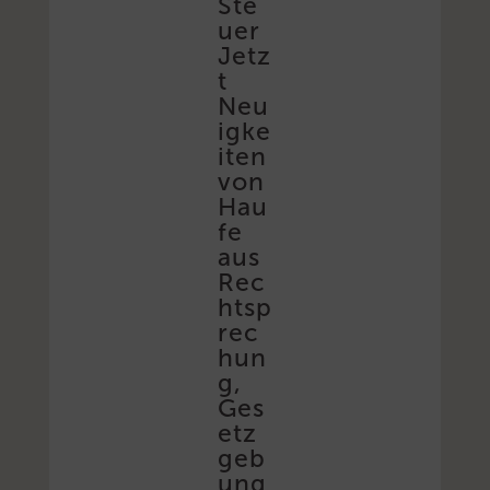
Ste
uer
Jetz
t
Neu
igke
iten
von
Hau
fe
aus
Rec
htsp
rec
hun
g,
Ges
etz
geb
ung