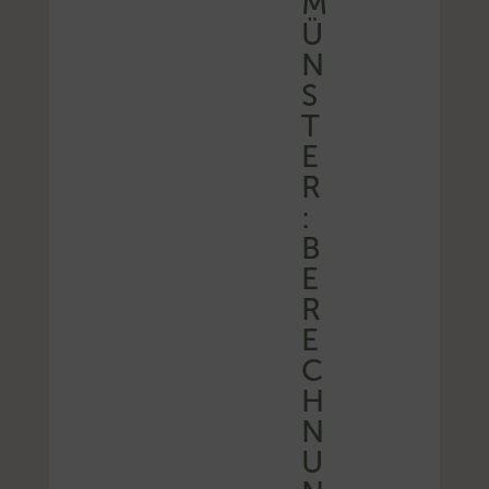
M
Ü
N
S
T
E
R
:
B
E
R
E
C
H
N
U