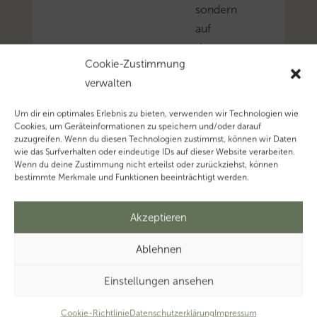
sondern
auf
deren
Cookie-Zustimmung
natürliche
verwalten
Gesellschafter
abzustellen.
Um dir ein optimales Erlebnis zu bieten, verwenden wir Technologien wie
So
Cookies, um Geräteinformationen zu speichern und/oder darauf
zuzugreifen. Wenn du diesen Technologien zustimmst, können wir Daten
hat
wie das Surfverhalten oder eindeutige IDs auf dieser Website verarbeiten.
das
Wenn du deine Zustimmung nicht erteilst oder zurückziehst, können
bestimmte Merkmale und Funktionen beeinträchtigt werden.
FG
Münster
Akzeptieren
entschieden.
Mehr
Ablehnen
zum
Thema
Einstellungen ansehen
‚Beteiligung’…
Cookie-Richtlinie
Datenschutzerklärung
Mehr
Impressum