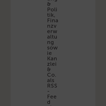
&
Poli
tik,
Fina
nzv
erw
altu
ng
sow
ie
Kan
zlei
&
Co.
als
RSS
-
Fee
d