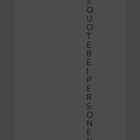
S
Q
U
O
T
E
B
E
I
P
E
R
S
O
N
E