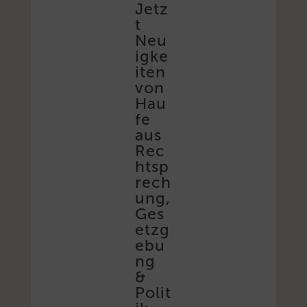
Jetz
t
Neu
igke
iten
von
Hau
fe
aus
Rec
htsp
rech
ung,
Ges
etzg
ebu
ng
&
Polit