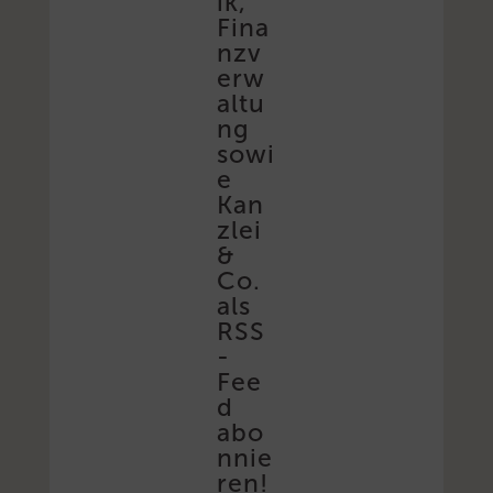
ik,
Fina
nzv
erw
altu
ng
sowi
e
Kan
zlei
&
Co.
als
RSS
-
Fee
d
abo
nnie
ren!