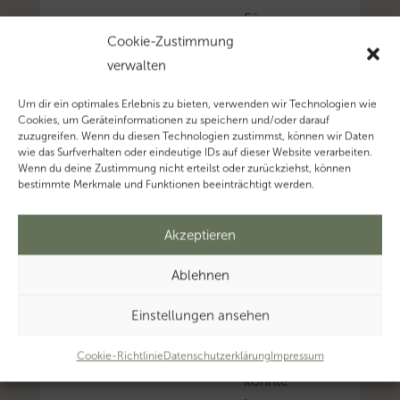
Für
Cookie-Zustimmung
die
verwalten
Aussetzung
der
Um dir ein optimales Erlebnis zu bieten, verwenden wir Technologien wie
Vollziehung
Cookies, um Geräteinformationen zu speichern und/oder darauf
zuzugreifen. Wenn du diesen Technologien zustimmst, können wir Daten
(AdV)
wie das Surfverhalten oder eindeutige IDs auf dieser Website verarbeiten.
der
Wenn du deine Zustimmung nicht erteilst oder zurückziehst, können
bestimmte Merkmale und Funktionen beeinträchtigt werden.
Grundsteuerwertfeststel
ein
Akzeptieren
besonderes
Aussetzungsinteresse
Ablehnen
des
Steuerpflichtigen
Einstellungen ansehen
erforderlich.
Dieses
Cookie-Richtlinie
Datenschutzerklärung
Impressum
konnte