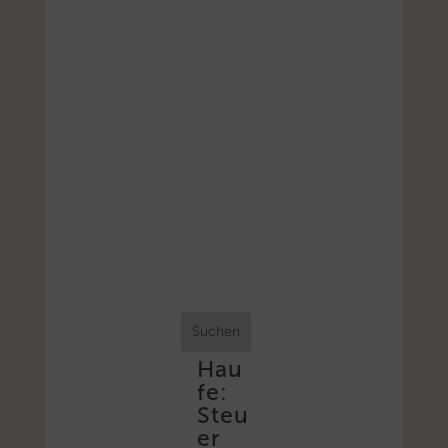
Suchen
Hau
fe:
Steu
er