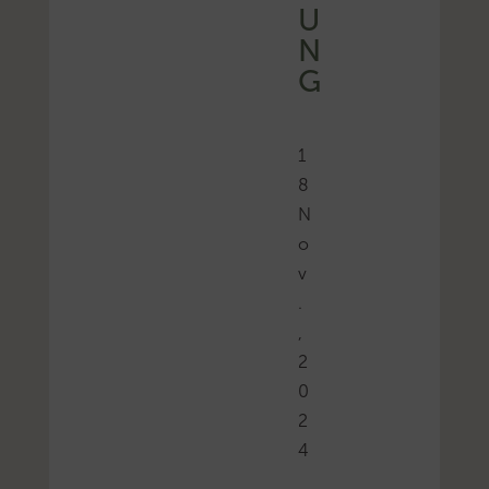
U
N
G
1
8
N
o
v
.
,
2
0
2
4