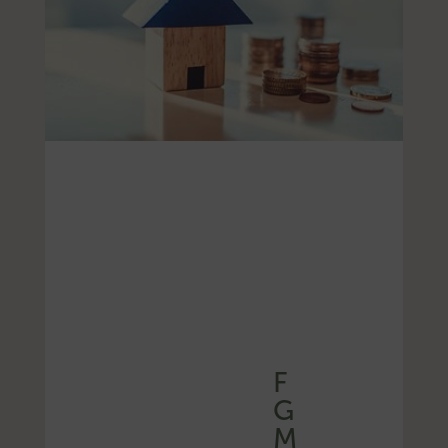
F
G
M