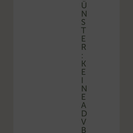
Ü
N
S
T
E
R
:
K
E
I
N
E
A
D
V
B