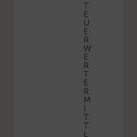
T
E
U
E
R
W
E
R
T
E
R
M
I
T
T
L