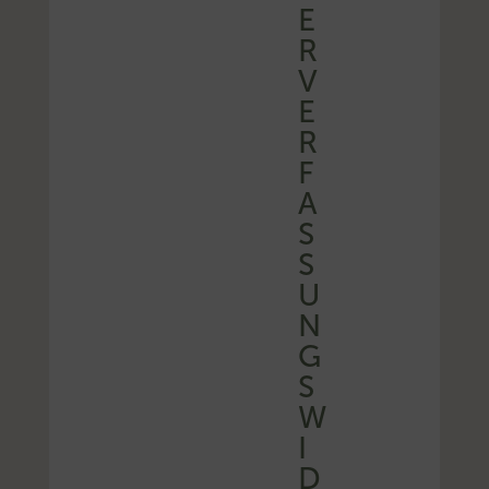
E
R
V
E
R
F
A
S
S
U
N
G
S
W
I
D