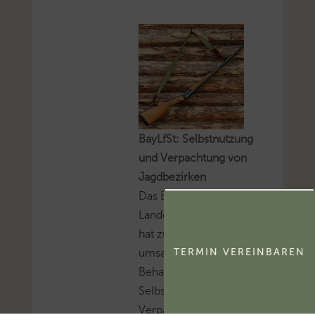
BayLfSt: Selbstnutzung
und Verpachtung von
Jagdbezirken
Das Bayerische
Landesamt für Steuern
hat zur
umsatzsteuerlichen
TERMIN VEREINBAREN
Behandlung der
Selbstnutzung und
Verpachtung von