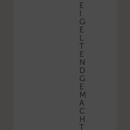
E
I
G
E
L
T
E
N
D
G
E
M
A
C
H
T