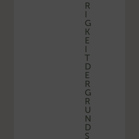
R
I
G
K
E
I
T
D
E
R
G
R
U
N
D
S