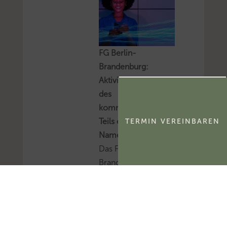
FG Berlin-
Brandenburg:
Aktivierungsfähigkeit
des
kommerzialisierbaren
Teils eines
TERMIN VEREINBAREN
Namensrechts
Das FG Berlin-
Brandenburg hat
entschieden, dass der
kommerzialisierbare
Teil des Namensrechts
einer natürlichen