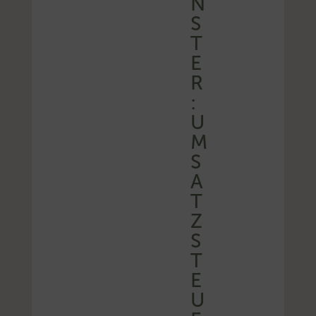
N
S
T
E
R
:
U
M
S
A
T
Z
S
T
E
U