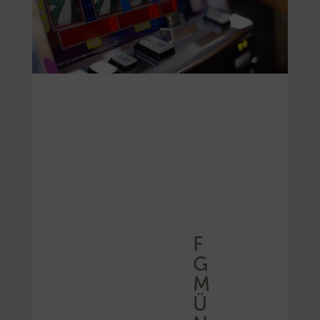
F
G
M
Ü