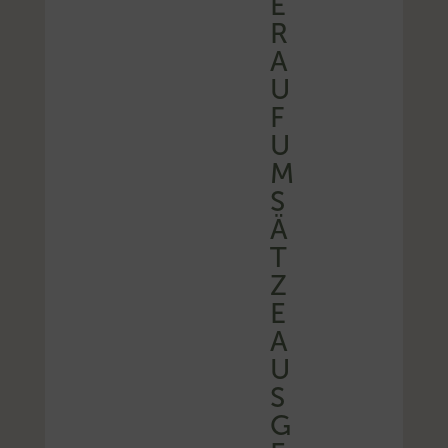
E
R
A
U
F
U
M
S
Ä
T
Z
E
A
U
S
G