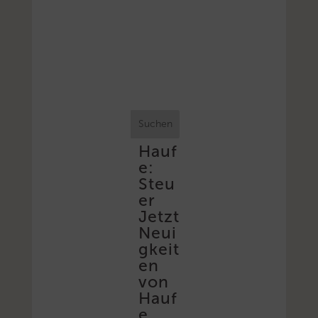
Suchen
Hauf
e:
Steu
er
Jetzt
Neui
gkeit
en
von
Hauf
e