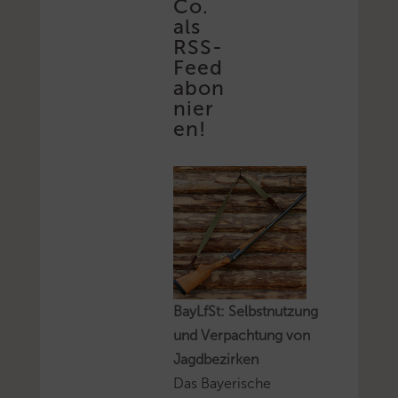
Co.
als
RSS-
Feed
abon
nier
en!
BayLfSt: Selbstnutzung
und Verpachtung von
Jagdbezirken
Das Bayerische