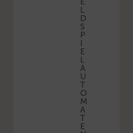
E
L
D
S
P
I
E
L
A
U
T
O
M
A
T
E