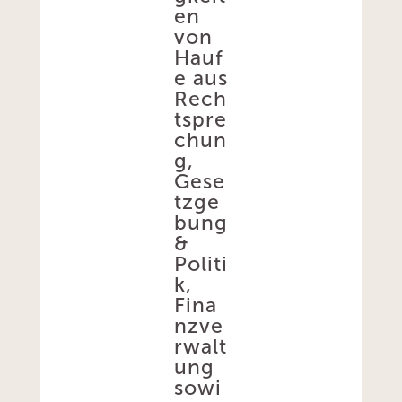
en
von
Hauf
e aus
Rech
tspre
chun
g,
Gese
tzge
bung
&
Politi
k,
Fina
nzve
rwalt
ung
sowi