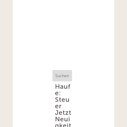
Suchen
Hauf
e:
Steu
er
Jetzt
Neui
gkeit