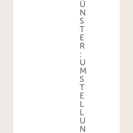
Ü
N
S
T
E
R
:
U
M
S
T
E
L
L
U
N