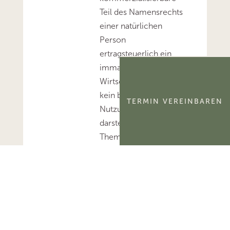
Teil des Namensrechts
einer natürlichen
Person
ertragsteuerlich ein
immaterielles
Wirtschaftsgut und
kein bloßes
TERMIN VEREINBAREN
Nutzungsrecht
darstellt.Mehr zum
Thema
'Abschreibung'...Mehr
zum Thema
'Wirtschaftsgut'...
letzt
e