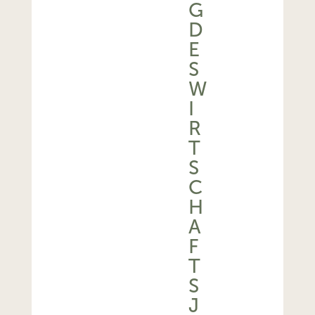
G
D
E
S
W
I
R
T
S
C
H
A
F
T
S
J