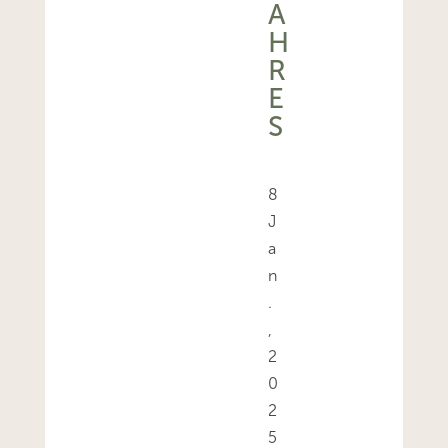
A
H
R
E
S
8
J
a
n
.
,
2
0
2
5