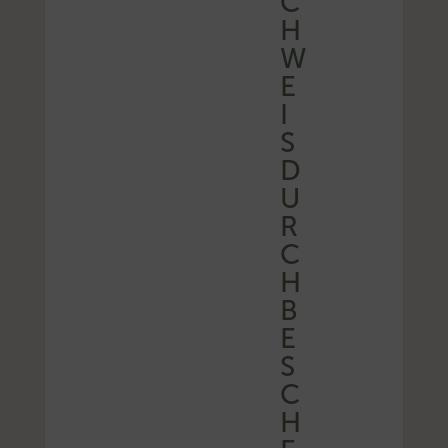
C
H
W
E
I
S
D
U
R
C
H
B
E
S
C
H