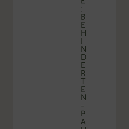
E
:
B
E
H
I
N
D
E
R
T
E
N
-
P
A