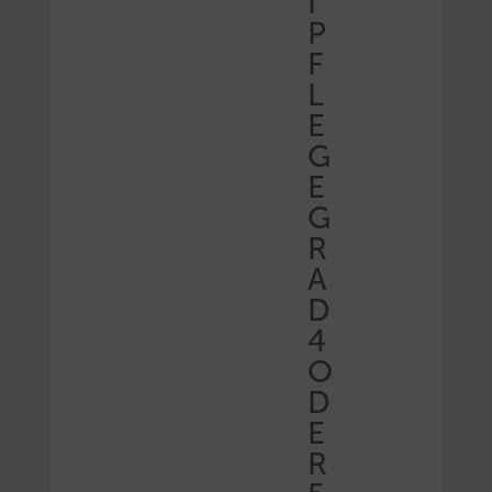
I
P
F
L
E
G
E
G
R
A
D
4
O
D
E
R