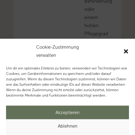
Behinderung
oder
einem
hohen
Pflegegrad
haben
Cookie-Zustimmung
oft
verwalten
höhere
Ausgaben.
Um dir ein optimales Erlebnis zu bieten, verwenden wir Technologien wie
Als
Cookies, um Geräteinformationen zu speichern und/oder darauf
zuzugreifen. Wenn du diesen Technologien zustimmst, können wir Daten
Ausgleich
wie das Surfverhalten oder eindeutige IDs auf dieser Website verarbeiten.
können
Wenn du deine Zustimmung nicht erteilst oder zurückziehst, können
bestimmte Merkmale und Funktionen beeinträchtigt werden.
sie
den
Akzeptieren
Behinderten-
Pauschbetrag
Ablehnen
gem.