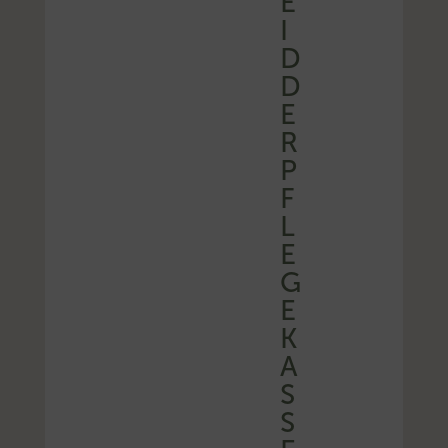
E
I
D
D
E
R
P
F
L
E
G
E
K
A
S
S