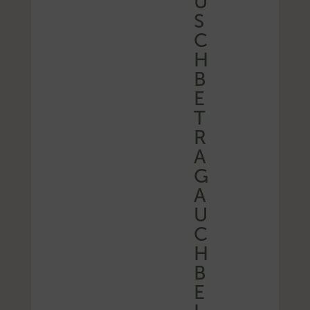
U
S
C
H
B
E
T
R
A
G
A
U
C
H
B
E