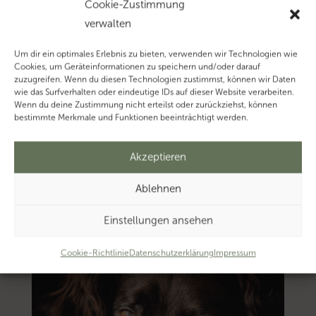
Thema
Cookie-Zustimmung
‚Doppelbesteuerungsa
verwalten
Mehr
Um dir ein optimales Erlebnis zu bieten, verwenden wir Technologien wie
zum
Cookies, um Geräteinformationen zu speichern und/oder darauf
Thema
zuzugreifen. Wenn du diesen Technologien zustimmst, können wir Daten
wie das Surfverhalten oder eindeutige IDs auf dieser Website verarbeiten.
‚Internationales
Wenn du deine Zustimmung nicht erteilst oder zurückziehst, können
Steuerrecht’…
bestimmte Merkmale und Funktionen beeinträchtigt werden.
Akzeptieren
Ablehnen
Einstellungen ansehen
Cookie-Richtlinie
Datenschutzerklärung
Impressum