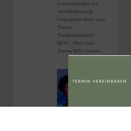
Entscheidungen zur
Veröffentlichung
freigegeben.Mehr zum
Thema
'Bundesfinanzhof
(BFH)'...Mehr zum
Thema 'BFH-Urteile'...
TERMIN VEREINBAREN
FG Berlin-
Brandenburg: