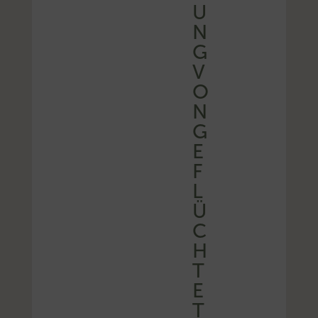
U
N
G
V
O
N
G
E
F
L
Ü
C
H
T
E
T