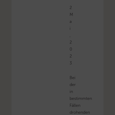
2
M
a
i
,
2
0
2
3
Bei
der
in
bestimmten
Fällen
drohenden