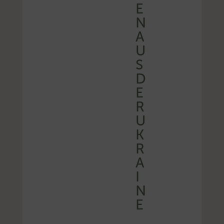
E
N
A
U
S
D
E
R
U
K
R
A
I
N
E