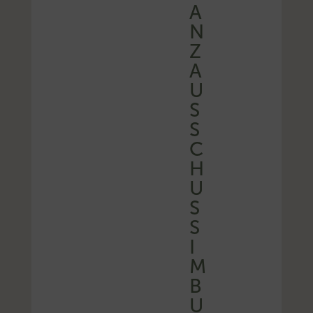
A
N
Z
A
U
S
S
C
H
U
S
S
I
M
B
U