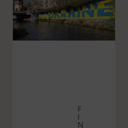
F
I
N