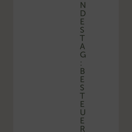
N
D
E
S
T
A
G
:
B
E
S
T
E
U
E
R