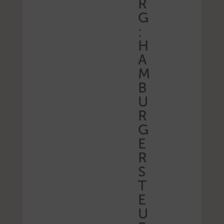
R
G
:
H
A
M
B
U
R
G
E
R
S
T
E
U