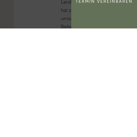
TERMIN VEREINBAREN
Landesamt für Steuern
hat zur
umsatzsteuerlichen
Behandlung der
Selbstnutzung und
Verpachtung von
Jagdbezirken Stellung
bezogen.Mehr zum
Thema
'Umsatzsteuer'...