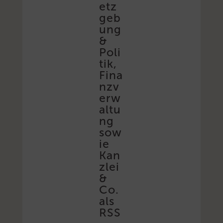
etz
geb
ung
&
Poli
tik,
Fina
nzv
erw
altu
ng
sow
ie
Kan
zlei
&
Co.
als
RSS