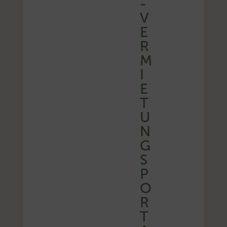
-
V
E
R
M
I
E
T
U
N
G
S
P
O
R
T