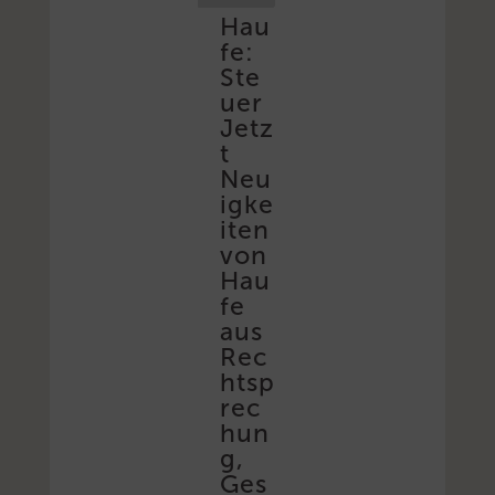
Hau
fe:
Ste
uer
Jetz
t
Neu
igke
iten
von
Hau
fe
aus
Rec
htsp
rec
hun
g,
Ges