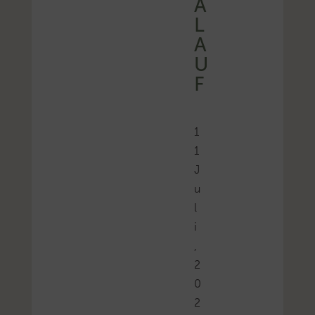
A
L
A
U
F
1
1
J
u
l
i
,
2
0
2