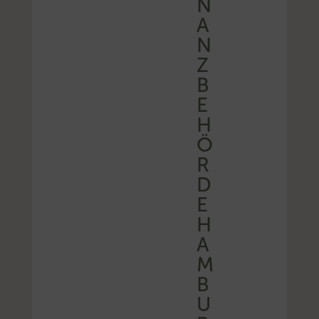
N
A
N
Z
B
E
H
Ö
R
D
E
H
A
M
B
U