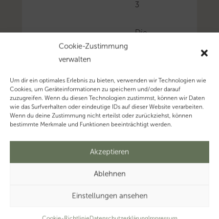
3
Die
Steuerfahndung
Cookie-Zustimmung
Hamburg
verwalten
hat
Um dir ein optimales Erlebnis zu bieten, verwenden wir Technologien wie
von
Cookies, um Geräteinformationen zu speichern und/oder darauf
einem
zuzugreifen. Wenn du diesen Technologien zustimmst, können wir Daten
wie das Surfverhalten oder eindeutige IDs auf dieser Website verarbeiten.
Online-
Wenn du deine Zustimmung nicht erteilst oder zurückziehst, können
Vermittlungsportal
bestimmte Merkmale und Funktionen beeinträchtigt werden.
für
die
Akzeptieren
Buchung
Ablehnen
und
Vermittlung
Einstellungen ansehen
von
Unterkünften
Cookie-Richtlinie
Datenschutzerklärung
Impressum