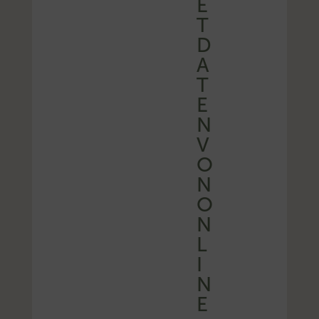
E
T
D
A
T
E
N
V
O
N
O
N
L
I
N
E