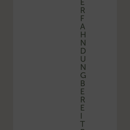
E
R
F
A
H
N
D
U
N
G
B
E
R
E
I
T