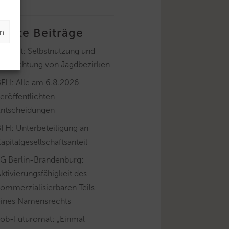
letzte Beiträge
en
ayLfSt: Selbstnutzung und
Verpachtung von Jagdbezirken
BFH: Alle am 6.8.2026
eröffentlichten
Entscheidungen
FH: Unterbeteiligung an
apitalgesellschaftsanteil
FG Berlin-Brandenburg:
ktivierungsfähigkeit des
ommerzialisierbaren Teils
eines Namensrechts
Job-Futuromat: „Einmal