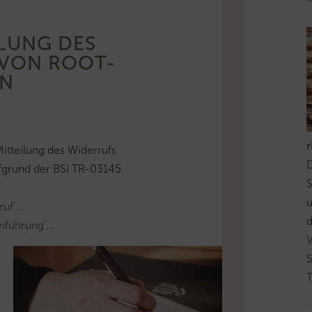
ILUNG DES
 VON ROOT-
EN
itteilung des Widerrufs
D
ufgrund der BSI TR-03145
S
ruf’…
d
nführung’…
T