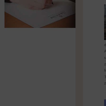
s
z
'
z