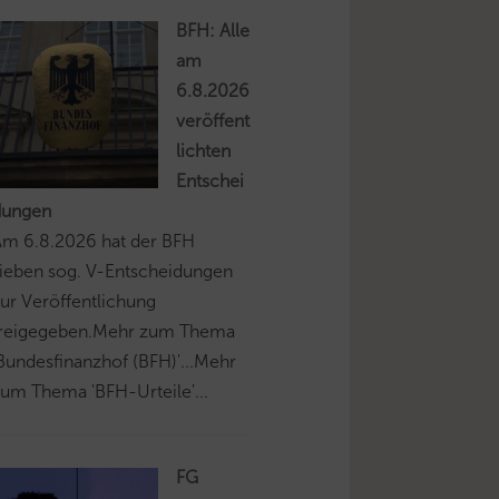
BFH: Alle
am
6.8.2026
veröffent
lichten
Entschei
dungen
Am 6.8.2026 hat der BFH
ieben sog. V-Entscheidungen
ur Veröffentlichung
freigegeben.Mehr zum Thema
Bundesfinanzhof (BFH)'...Mehr
um Thema 'BFH-Urteile'...
FG