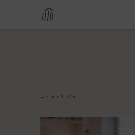
←
neuere Beiträge