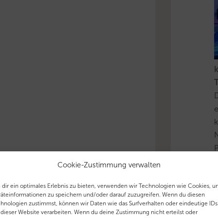
k
T
D
e
k
N
P
i
Cookie-Zustimmung verwalten
u
dir ein optimales Erlebnis zu bieten, verwenden wir Technologien wie Cookies, 
äteinformationen zu speichern und/oder darauf zuzugreifen. Wenn du diesen
'
hnologien zustimmst, können wir Daten wie das Surfverhalten oder eindeutige IDs
 dieser Website verarbeiten. Wenn du deine Zustimmung nicht erteilst oder
T