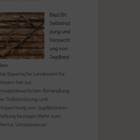
BayLfSt:
Selbstnut
zung und
Verpacht
ung von
Jagdbezi
rken
as Bayerische Landesamt für
teuern hat zur
umsatzsteuerlichen Behandlung
er Selbstnutzung und
Verpachtung von Jagdbezirken
Stellung bezogen.Mehr zum
hema 'Umsatzsteuer'...