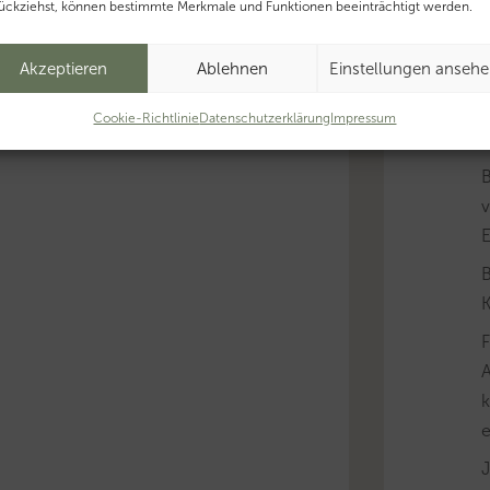
ückziehst, können bestimmte Merkmale und Funktionen beeinträchtigt werden.
Akzeptieren
Ablehnen
Einstellungen anseh
B
Cookie-Richtlinie
Datenschutzerklärung
Impressum
v
B
K
A
k