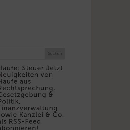
Suchen
Haufe: Steuer
Jetzt
Neuigkeiten von
Haufe aus
Rechtsprechung,
Gesetzgebung &
Politik,
Finanzverwaltung
sowie Kanzlei & Co.
als RSS-Feed
abonnieren!