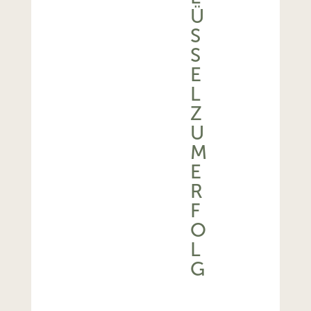
Ü
S
S
E
L
Z
U
M
E
R
F
O
L
G