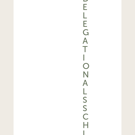
E
L
E
G
A
T
I
O
N
A
L
S
S
C
H
L