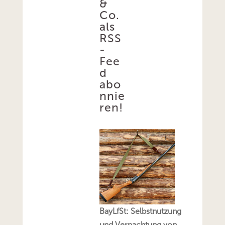
&
Co.
als
RSS
-
Fee
d
abo
nnie
ren!
BayLfSt: Selbstnutzung
und Verpachtung von