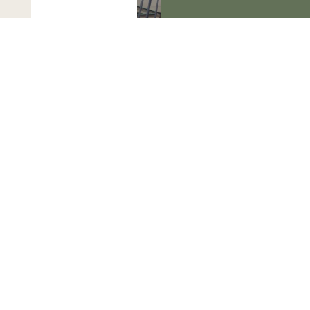
BFH: Alle am 6.8.2026
veröffentlichten
Entscheidungen
Am 6.8.2026 hat der
BFH sieben sog. V-
Entscheidungen zur
Veröffentlichung
freigegeben.Mehr zum
Thema
'Bundesfinanzhof
(BFH)'...Mehr zum
Thema 'BFH-Urteile'...