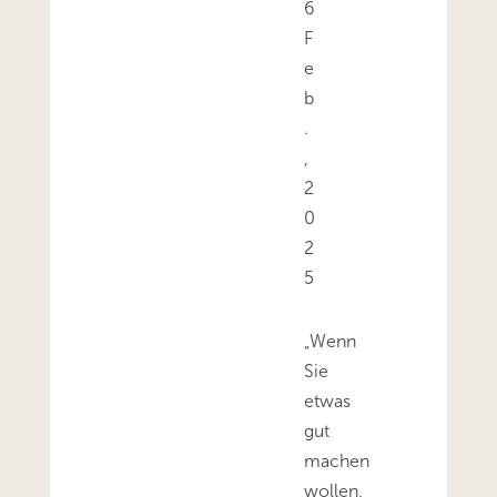
6
F
e
b
.
,
2
0
2
5
„Wenn
Sie
etwas
gut
machen
wollen,