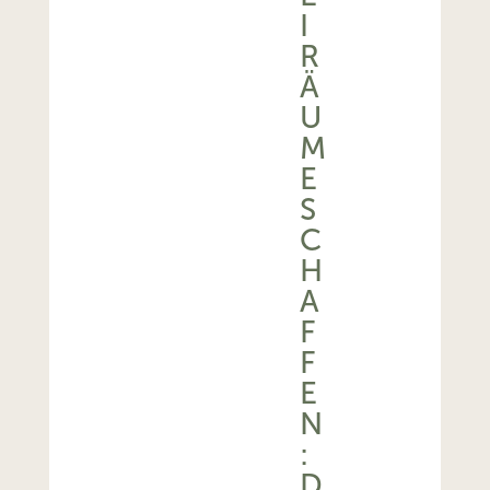
I
R
Ä
U
M
E
S
C
H
A
F
F
E
N
:
D