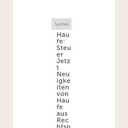
Suchen
Hau
fe:
Steu
er
Jetz
t
Neu
igke
iten
von
Hau
fe
aus
Rec
htsp