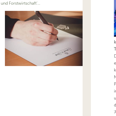
nd Forstwirtschaft’…
k
T
D
e
k
N
P
i
u
'