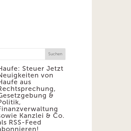
Suchen
Haufe: Steuer
Jetzt
Neuigkeiten von
Haufe aus
Rechtsprechung,
Gesetzgebung &
Politik,
Finanzverwaltung
sowie Kanzlei & Co.
als RSS-Feed
abonnieren!