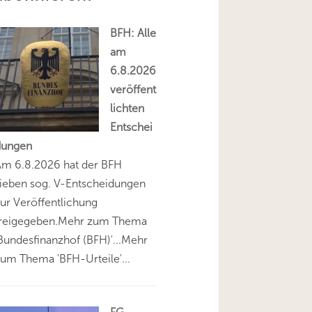
BFH: Alle
am
6.8.2026
veröffent
lichten
Entschei
dungen
Am 6.8.2026 hat der BFH
ieben sog. V-Entscheidungen
ur Veröffentlichung
freigegeben.Mehr zum Thema
Bundesfinanzhof (BFH)'...Mehr
um Thema 'BFH-Urteile'...