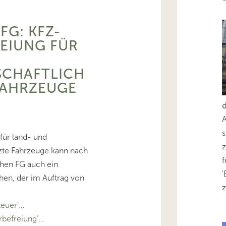
FG: KFZ-
EIUNG FÜR
SCHAFTLICH
FAHRZEUGE
s
für land- und
z
tzte Fahrzeuge kann nach
chen FG auch ein
'
en, der im Auftrag von
z
euer’…
befreiung’…