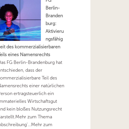
FG
Berlin-
Branden
burg:
Aktivieru
ngsfähig
eit des kommerzialisierbaren
eils eines Namensrechts
as FG Berlin-Brandenburg hat
ntschieden, dass der
ommerzialisierbare Teil des
amensrechts einer natürlichen
erson ertragsteuerlich ein
mmaterielles Wirtschaftsgut
nd kein bloßes Nutzungsrecht
darstellt.Mehr zum Thema
Abschreibung'...Mehr zum