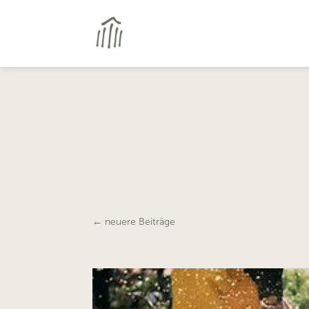
←
neuere Beiträge