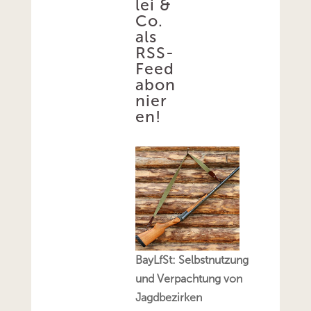
lei &
Co.
als
RSS-
Feed
abon
nier
en!
BayLfSt: Selbstnutzung
und Verpachtung von
Jagdbezirken