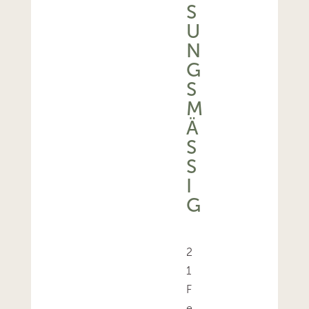
S
U
N
G
S
M
Ä
SS
I
G
2
1
F
e