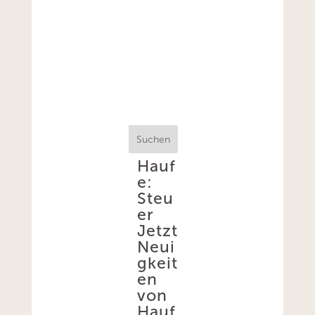
Suchen
Hauf
e:
Steu
er
Jetzt
Neui
gkeit
en
von
Hauf