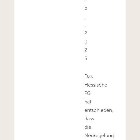
b
.
,
2
0
2
5
Das
Hessische
FG
hat
entschieden,
dass
die
Neuregelung