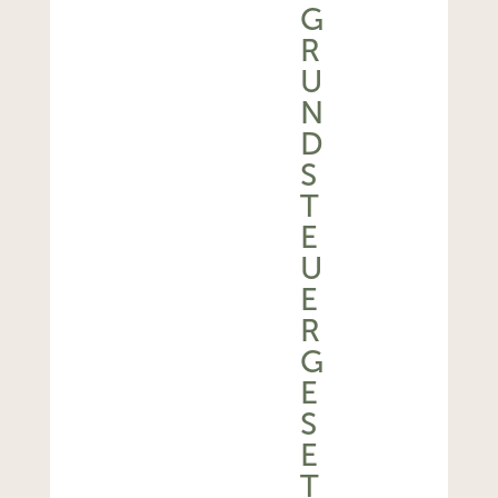
G
R
U
N
D
S
T
E
U
E
R
G
E
S
E
T