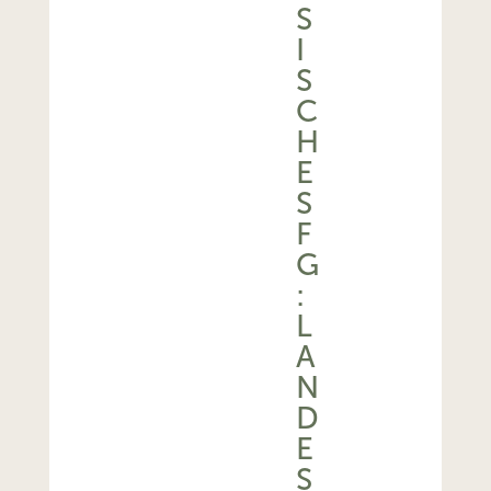
S
I
S
C
H
E
S
F
G
:
L
A
N
D
E
S