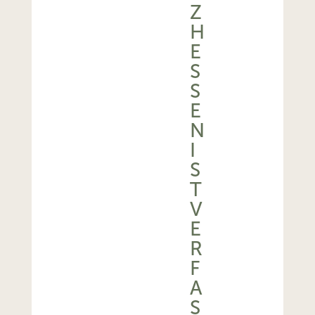
Z
H
E
S
S
E
N
I
S
T
V
E
R
F
A
S