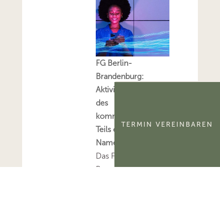
FG Berlin-
Brandenburg:
Aktivierungsfähigkeit
des
kommerzialisierbaren
TERMIN VEREINBAREN
Teils eines
Namensrechts
Das FG Berlin-
Brandenburg hat
entschieden, dass der
kommerzialisierbare
Teil des Namensrechts