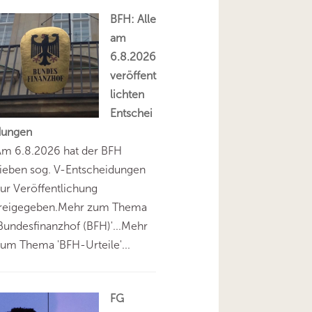
BFH: Alle
am
6.8.2026
veröffent
lichten
Entschei
dungen
Am 6.8.2026 hat der BFH
ieben sog. V-Entscheidungen
ur Veröffentlichung
freigegeben.Mehr zum Thema
Bundesfinanzhof (BFH)'...Mehr
um Thema 'BFH-Urteile'...
FG