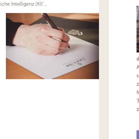
he Intelligenz (KI)’…
s
z
'
z