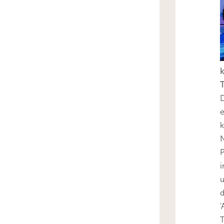
k
T
D
e
k
N
P
i
u
'
T