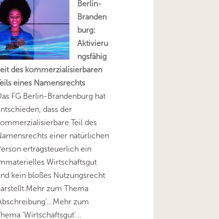
Berlin-
Branden
burg:
Aktivieru
ngsfähig
eit des kommerzialisierbaren
eils eines Namensrechts
as FG Berlin-Brandenburg hat
ntschieden, dass der
ommerzialisierbare Teil des
amensrechts einer natürlichen
erson ertragsteuerlich ein
mmaterielles Wirtschaftsgut
nd kein bloßes Nutzungsrecht
darstellt.Mehr zum Thema
Abschreibung'...Mehr zum
hema 'Wirtschaftsgut'...