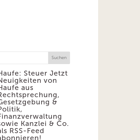
Suchen
Haufe: Steuer
Jetzt
Neuigkeiten von
Haufe aus
Rechtsprechung,
Gesetzgebung &
Politik,
Finanzverwaltung
sowie Kanzlei & Co.
als RSS-Feed
abonnieren!