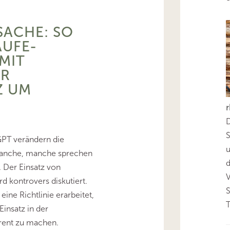
SACHE: SO
AUFE-
MIT
ER
Z UM
D
S
GPT verändern die
ranche, manche sprechen
d
. Der Einsatz von
rd kontrovers diskutiert.
ine Richtlinie erarbeitet,
T
insatz in der
arent zu machen.