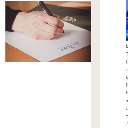
k
T
D
e
k
N
P
i
u
'