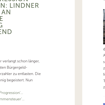
N: LINDNER
 AN
E
G
END
 verlangt schon länger,
s
gten Bürgergeld-
z
zahler zu entlasten. Die
enig begeistert. Nun
'
z
Progression’…
ommensteuer’…