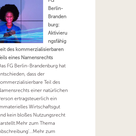
FG
Berlin-
Branden
burg:
Aktivieru
ngsfähig
eit des kommerzialisierbaren
eils eines Namensrechts
as FG Berlin-Brandenburg hat
ntschieden, dass der
ommerzialisierbare Teil des
amensrechts einer natürlichen
erson ertragsteuerlich ein
mmaterielles Wirtschaftsgut
nd kein bloßes Nutzungsrecht
darstellt.Mehr zum Thema
Abschreibung'...Mehr zum