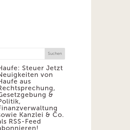
Suchen
Haufe: Steuer
Jetzt
Neuigkeiten von
Haufe aus
Rechtsprechung,
Gesetzgebung &
Politik,
Finanzverwaltung
sowie Kanzlei & Co.
als RSS-Feed
abonnieren!