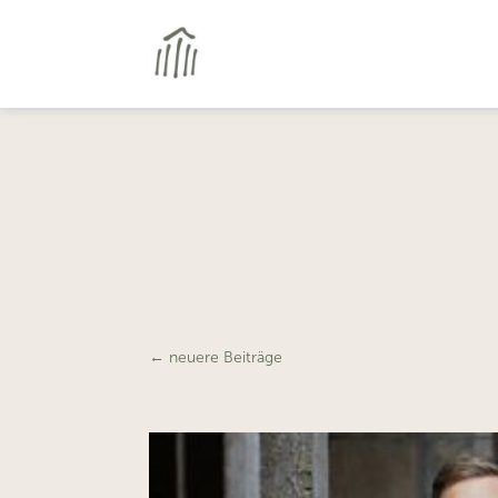
←
neuere Beiträge