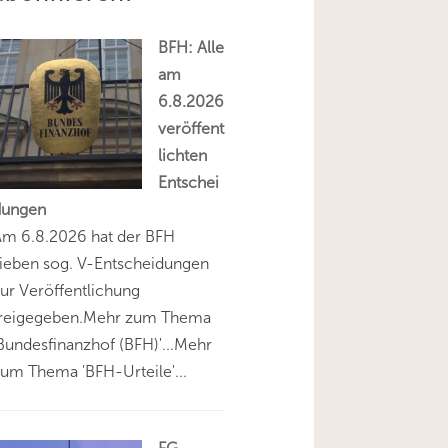
BFH: Alle
am
6.8.2026
veröffent
lichten
Entschei
dungen
Am 6.8.2026 hat der BFH
ieben sog. V-Entscheidungen
ur Veröffentlichung
freigegeben.Mehr zum Thema
Bundesfinanzhof (BFH)'...Mehr
um Thema 'BFH-Urteile'...