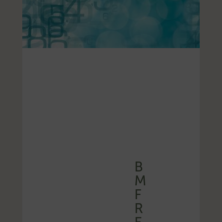
B
M
F
R