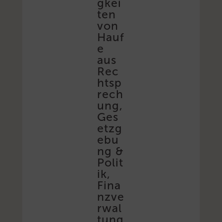
gkei
ten
von
Hauf
e
aus
Rec
htsp
rech
ung,
Ges
etzg
ebu
ng &
Polit
ik,
Fina
nzve
rwal
tung