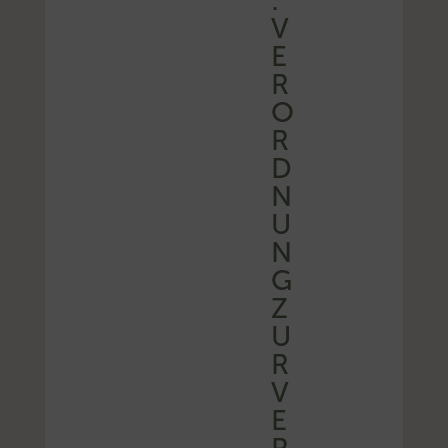
:
V
E
R
O
R
D
N
U
N
G
Z
U
R
V
E