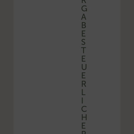
R
G
A
B
E
S
T
E
U
E
R
L
I
C
H
E