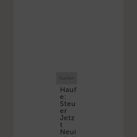
Suchen
Hauf
e:
Steu
er
Jetz
t
Neui