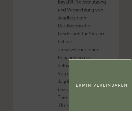
BayLfSt: Selbstnutzung
und Verpachtung von
Jagdbezirken
Das Bayerische
Landesamt für Steuern
hat zur
umsatzsteuerlichen
Behandlung der
Selbstnutzung und
Verpachtung von
Jagdbezirken Stellung
TERMIN VEREINBAREN
bezogen.Mehr zum
Thema
'Umsatzsteuer'...