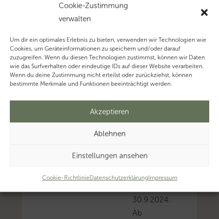
bundesweite
Cookie-Zustimmung
Einführung
verwalten
der
Um dir ein optimales Erlebnis zu bieten, verwenden wir Technologien wie
Wirtschafts-
Cookies, um Geräteinformationen zu speichern und/oder darauf
Identifikationsnummer
zuzugreifen. Wenn du diesen Technologien zustimmst, können wir Daten
wie das Surfverhalten oder eindeutige IDs auf dieser Website verarbeiten.
(W-
Wenn du deine Zustimmung nicht erteilst oder zurückziehst, können
IdNr.)
bestimmte Merkmale und Funktionen beeinträchtigt werden.
i.
S.
Akzeptieren
des
Ablehnen
§
139c
Einstellungen ansehen
AO
startet
Cookie-Richtlinie
Datenschutzerklärung
Impressum
zum
30.9.2024.
Ab