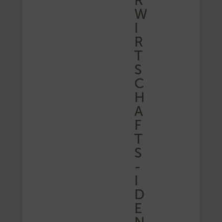
R
W
I
R
T
S
C
H
A
F
T
S
-
I
D
E