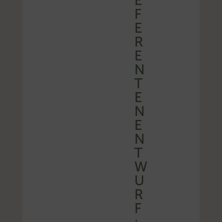
E
F
E
R
E
N
T
E
N
E
N
T
W
U
R
F