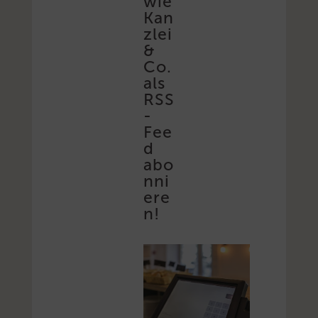
wie
Kan
zlei
&
Co.
als
RSS
-
Fee
d
abo
nni
ere
n!