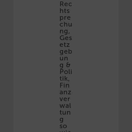
Rec
hts
pre
chu
ng,
Ges
etz
geb
un
g &
Poli
tik,
Fin
anz
ver
wal
tun
g
so