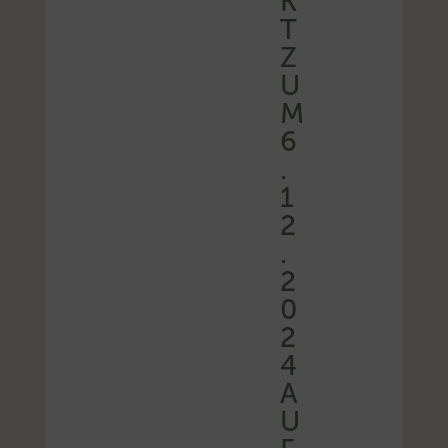
K
T
Z
U
M
6
.
1
2
.
2
0
2
4
A
U