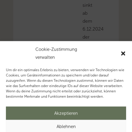
sinkt
ab
dem
6.12.2024
der
Durchschnittssatz
Cookie-Zustimmung
nach
verwalten
§
24
Um dir ein optimales Erlebnis zu bieten, verwenden wir Technologien wie
Cookies, um Geräteinformationen zu speichern und/oder darauf
Abs.
zuzugreifen. Wenn du diesen Technologien zustimmst, können wir Daten
1
wie das Surfverhalten oder eindeutige IDs auf dieser Website verarbeiten.
Wenn du deine Zustimmung nicht erteilst oder zurückziehst, können
Satz
bestimmte Merkmale und Funktionen beeinträchtigt werden.
1
Nr.
Akzeptieren
3
und
Ablehnen