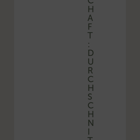
C
H
A
F
T
:
D
U
R
C
H
S
C
H
N
I