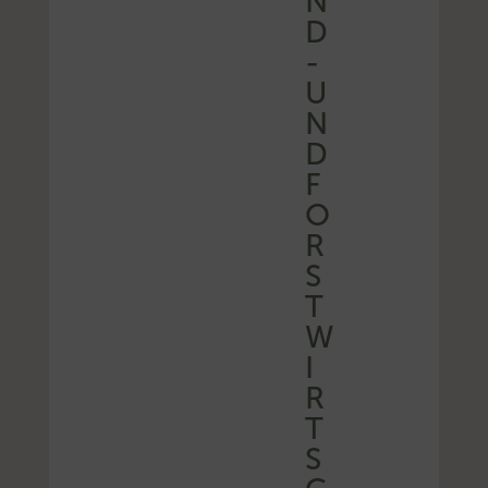
N
D
-
U
N
D
F
O
R
S
T
W
I
R
T
S