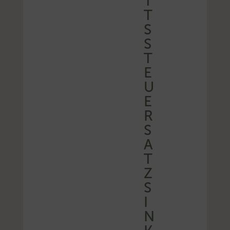
T
T
S
S
T
E
U
E
R
S
A
T
Z
S
I
N