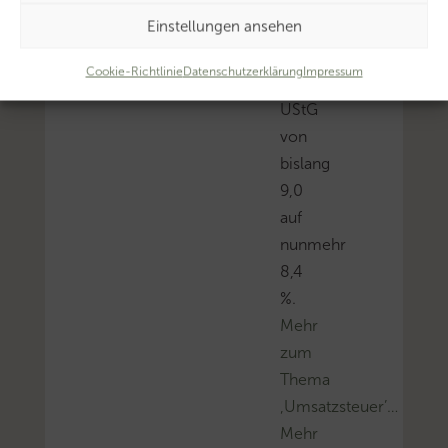
Satz
Einstellungen ansehen
3
(2.
Cookie-Richtlinie
Datenschutzerklärung
Impressum
Alt.)
UStG
von
bislang
9,0
auf
nunmehr
8,4
%.
Mehr
zum
Thema
‚Umsatzsteuer’…
Mehr