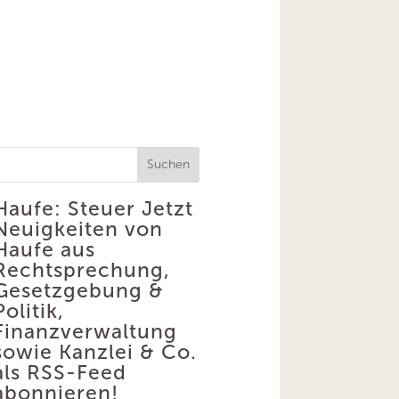
Suchen
Haufe: Steuer
Jetzt
Neuigkeiten von
Haufe aus
Rechtsprechung,
Gesetzgebung &
Politik,
Finanzverwaltung
sowie Kanzlei & Co.
als RSS-Feed
abonnieren!