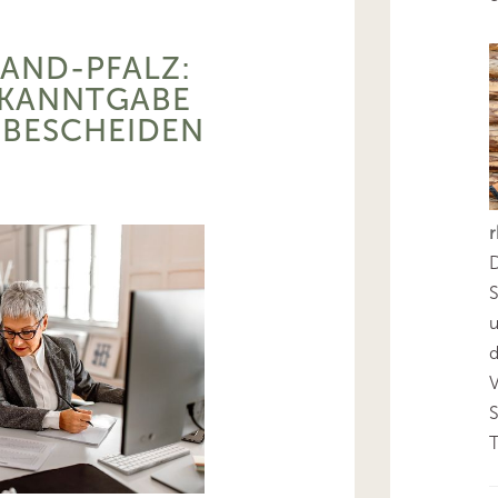
LAND-PFALZ:
EKANNTGABE
RBESCHEIDEN
D
S
d
T