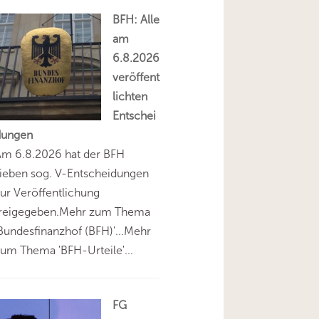
BFH: Alle
am
6.8.2026
veröffent
lichten
Entschei
dungen
Am 6.8.2026 hat der BFH
ieben sog. V-Entscheidungen
ur Veröffentlichung
freigegeben.Mehr zum Thema
Bundesfinanzhof (BFH)'...Mehr
um Thema 'BFH-Urteile'...
FG