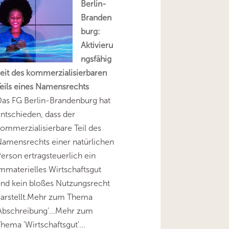
Berlin-
Branden
burg:
Aktivieru
ngsfähig
eit des kommerzialisierbaren
eils eines Namensrechts
as FG Berlin-Brandenburg hat
ntschieden, dass der
ommerzialisierbare Teil des
amensrechts einer natürlichen
erson ertragsteuerlich ein
mmaterielles Wirtschaftsgut
nd kein bloßes Nutzungsrecht
darstellt.Mehr zum Thema
Abschreibung'...Mehr zum
hema 'Wirtschaftsgut'...