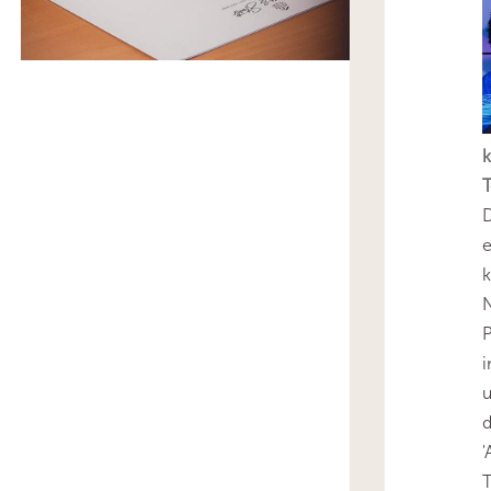
k
T
D
e
k
N
P
i
u
'
T