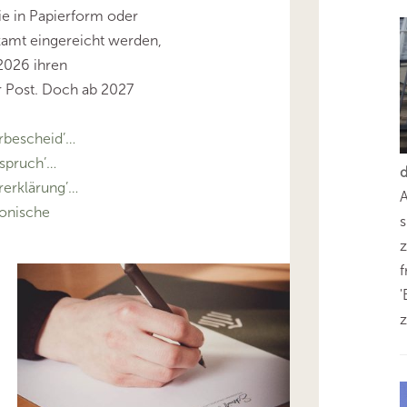
ie in Papierform oder
zamt eingereicht werden,
2026 ihren
 Post. Doch ab 2027
rbescheid’…
spruch’…
erklärung’…
onische
s
z
'
z