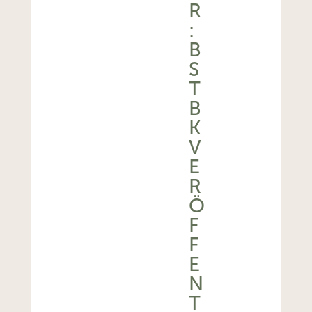
R
:
B
S
T
B
K
V
E
R
Ö
F
F
E
N
T