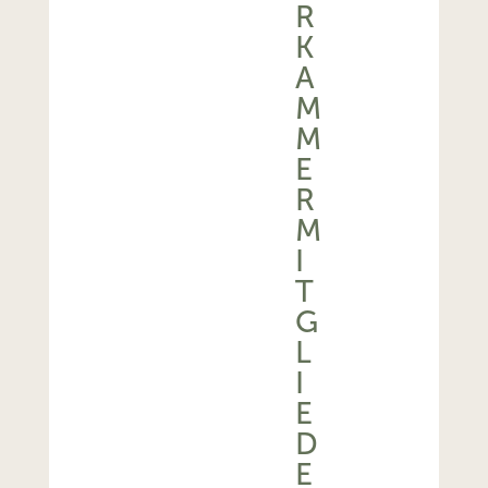
R
K
A
M
M
E
R
M
I
T
G
L
I
E
D
E