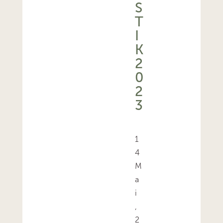
S
T
I
K
2
0
2
3
1
4
M
a
i
,
2