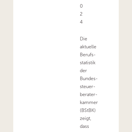
0
2
4
Die
aktuelle
Berufs­
statistik
der
Bundes­
steuer­
berater­
kammer
(BStBK)
zeigt,
dass