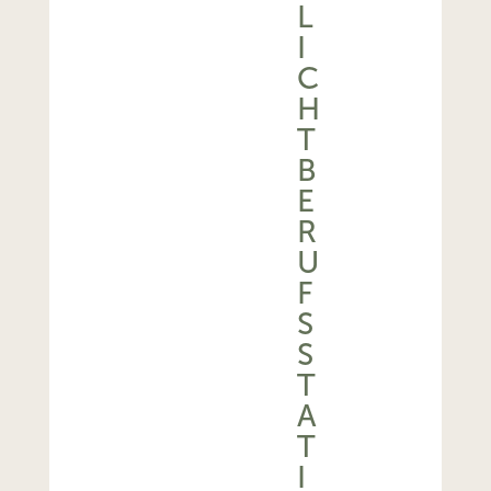
L
I
C
H
T
B
E
R
U
F
S
S
T
A
T
I