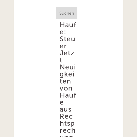
Suchen
Hauf
e:
Steu
er
Jetz
t
Neui
gkei
ten
von
Hauf
e
aus
Rec
htsp
rech