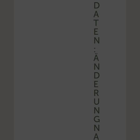
D
A
T
E
N
:
Ä
N
D
E
R
U
N
G
N
A