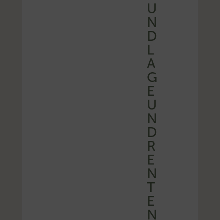
U
N
D
L
A
G
E
U
N
D
R
E
N
T
E
N