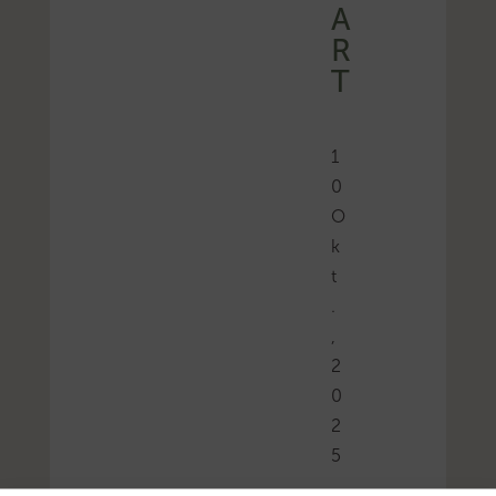
A
R
T
1
0
O
k
t
.
,
2
0
2
5