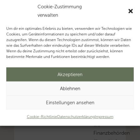
Cookie-Zustimmung
Ein
verwalten
Steuerbescheid
Um dir ein optimales Erlebnis zu bieten, verwenden wir Technologien wie
ist
Cookies, um Geräteinformationen zu speichern und/oder darauf
aufzuheben
zuzugreifen. Wenn du diesen Technologien zustimmst, können wir Daten
wie das Surfverhalten oder eindeutige IDs auf dieser Website verarbeiten.
oder
Wenn du deine Zustimmung nicht erteilst oder zurückziehst, können
zu
bestimmte Merkmale und Funktionen beeinträchtigt werden.
ändern
soweit
Akzeptieren
von
Ablehnen
der
mitteilungspflichtige
Einstellungen ansehen
Stelle
an
Cookie-Richtlinie
Datenschutzerklärung
Impressum
die
Finanzbehörden