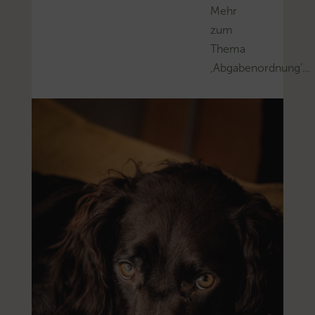
Mehr
zum
Thema
‚Abgabenordnung’…