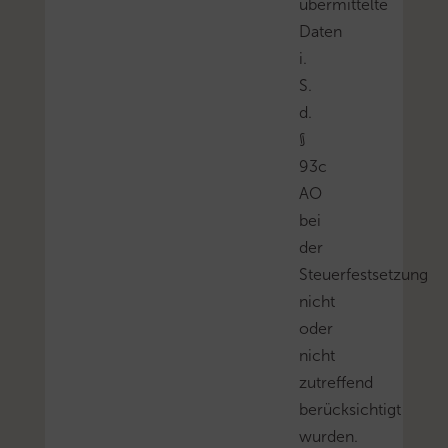
übermittelte
Daten
i.
S.
d.
§
93c
AO
bei
der
Steuerfestsetzung
nicht
oder
nicht
zutreffend
berücksichtigt
wurden.