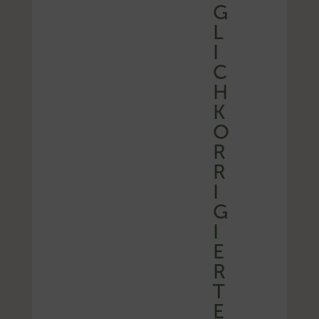
G
L
I
C
H
K
O
R
R
I
G
I
E
R
T
E