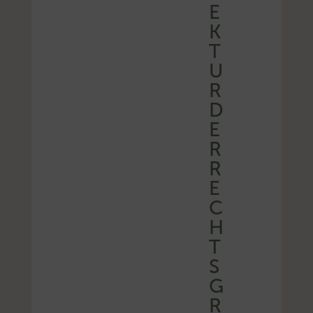
E
K
T
U
R
D
E
R
R
E
C
H
T
S
G
R