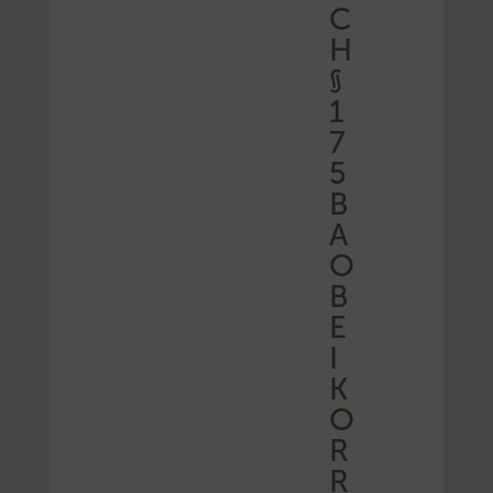
C
H
§
1
7
5
B
A
O
B
E
I
K
O
R
R