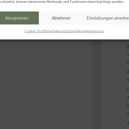
ückziehst, können bestimmte Merkmale und Funktionen beeinträchtigt werden.
Akzeptieren
Ablehnen
Einstellungen anseh
B
Cookie-Richtlinie
Datenschutzerklärung
Impressum
v
B
K
A
k