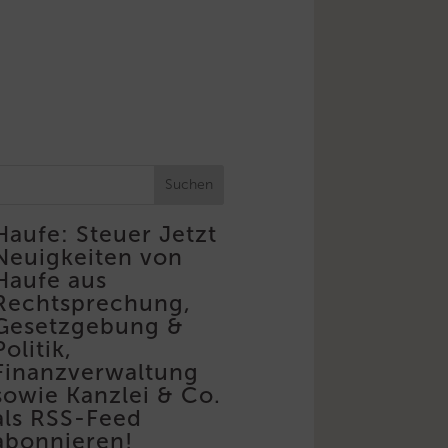
Suchen
Haufe: Steuer
Jetzt
Neuigkeiten von
Haufe aus
Rechtsprechung,
Gesetzgebung &
Politik,
Finanzverwaltung
sowie Kanzlei & Co.
als RSS-Feed
abonnieren!