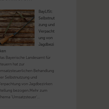
BayLfSt:
Selbstnut
zung und
Verpacht
ung von
Jagdbezi
rken
as Bayerische Landesamt für
teuern hat zur
umsatzsteuerlichen Behandlung
er Selbstnutzung und
Verpachtung von Jagdbezirken
Stellung bezogen.Mehr zum
hema 'Umsatzsteuer'...