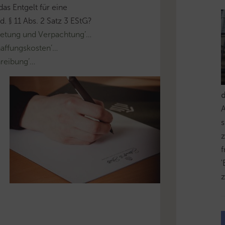
as Entgelt für eine
. § 11 Abs. 2 Satz 3 EStG?
etung und Verpachtung’…
affungskosten’…
reibung’…
s
z
'
z