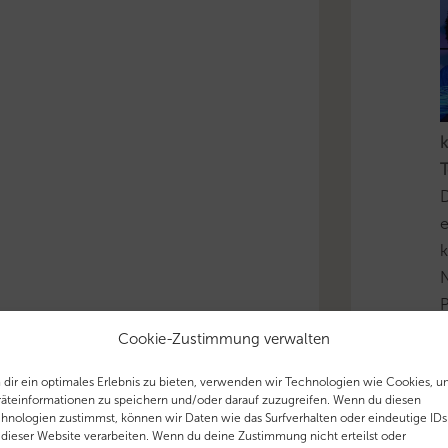
k
T
D
e
k
N
P
i
Cookie-Zustimmung verwalten
u
dir ein optimales Erlebnis zu bieten, verwenden wir Technologien wie Cookies, 
äteinformationen zu speichern und/oder darauf zuzugreifen. Wenn du diesen
'
hnologien zustimmst, können wir Daten wie das Surfverhalten oder eindeutige IDs
 dieser Website verarbeiten. Wenn du deine Zustimmung nicht erteilst oder
T