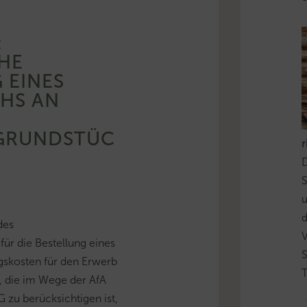
:
HE
 EINES
S AN E
RUNDSTÜCK
D
S
d
des
ür die Bestellung eines
skosten für den Erwerb
T
r, die im Wege der AfA
G zu berücksichtigen ist,