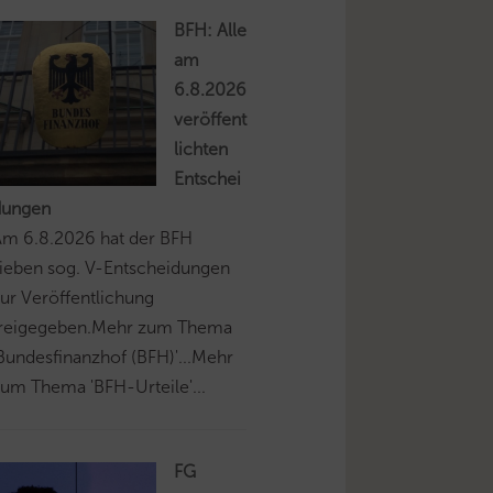
BFH: Alle
am
6.8.2026
veröffent
lichten
Entschei
dungen
Am 6.8.2026 hat der BFH
ieben sog. V-Entscheidungen
ur Veröffentlichung
freigegeben.Mehr zum Thema
Bundesfinanzhof (BFH)'...Mehr
um Thema 'BFH-Urteile'...
FG