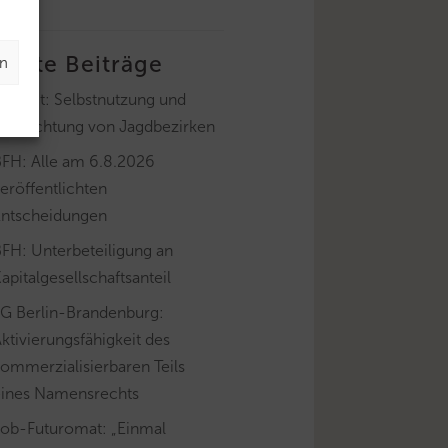
letzte Beiträge
en
ayLfSt: Selbstnutzung und
Verpachtung von Jagdbezirken
BFH: Alle am 6.8.2026
eröffentlichten
Entscheidungen
FH: Unterbeteiligung an
apitalgesellschaftsanteil
FG Berlin-Brandenburg:
ktivierungsfähigkeit des
ommerzialisierbaren Teils
eines Namensrechts
Job-Futuromat: „Einmal