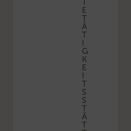
T
E
T
Ä
T
I
G
K
E
I
T
S
S
T
Ä
T