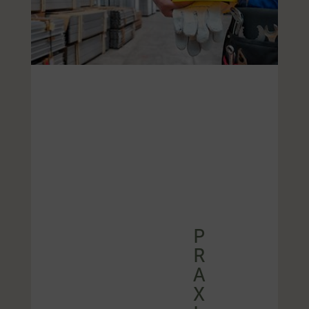
P
R
A
X