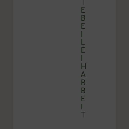
T
E
B
E
I
L
E
I
H
A
R
B
E
I
T