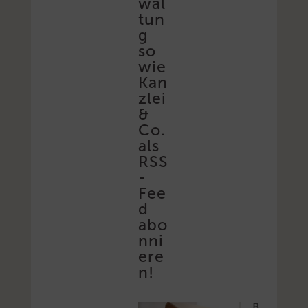
wal
tun
g
so
wie
Kan
zlei
&
Co.
als
RSS
-
Fee
d
abo
nni
ere
n!
B