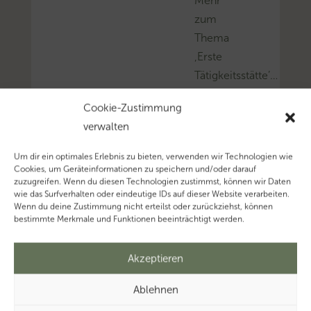
Mehr
zum
Thema
‚Erste
Tätigkeitsstätte’…
Mehr
Cookie-Zustimmung
zum
verwalten
Thema
‚Leiharbeit’…
Um dir ein optimales Erlebnis zu bieten, verwenden wir Technologien wie
Mehr
Cookies, um Geräteinformationen zu speichern und/oder darauf
zuzugreifen. Wenn du diesen Technologien zustimmst, können wir Daten
zum
wie das Surfverhalten oder eindeutige IDs auf dieser Website verarbeiten.
Thema
Wenn du deine Zustimmung nicht erteilst oder zurückziehst, können
bestimmte Merkmale und Funktionen beeinträchtigt werden.
‚Entfernungspauschale
Akzeptieren
Ablehnen