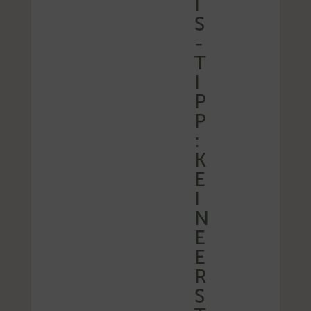
I
S
-
T
I
P
P
:
K
E
I
N
E
E
R
S