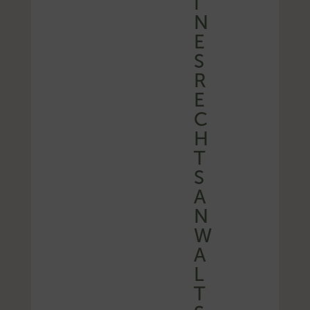
I
N
E
S
R
E
C
H
T
S
A
N
W
A
L
T