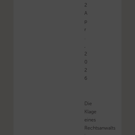
2
A
p
r
.
,
2
0
2
6
Die
Klage
eines
Rechtsanwalts