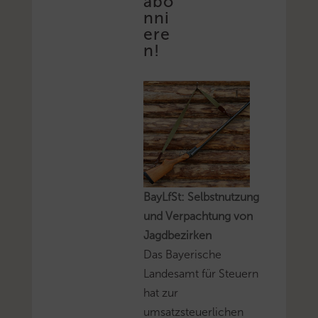
abo
nni
ere
n!
BayLfSt: Selbstnutzung
und Verpachtung von
Jagdbezirken
Das Bayerische
Landesamt für Steuern
hat zur
umsatzsteuerlichen