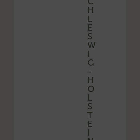
C
H
L
E
S
W
I
G
-
H
O
L
S
T
E
I