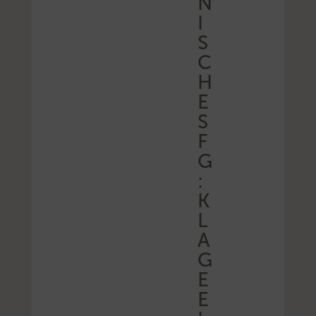
N
I
S
C
H
E
S
F
G
:
K
L
A
G
E
E