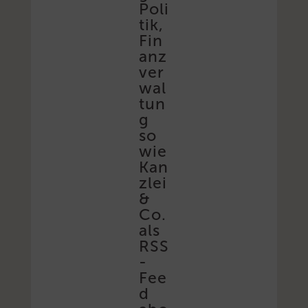
Poli
tik,
Fin
anz
ver
wal
tun
g
so
wie
Kan
zlei
&
Co.
als
RSS
-
Fee
d