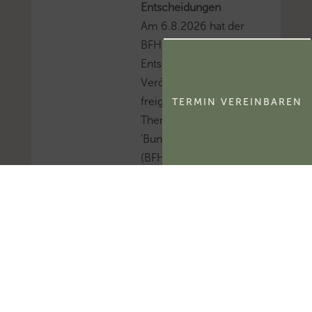
Entscheidungen
Am 6.8.2026 hat der
BFH sieben sog. V-
Entscheidungen zur
Veröffentlichung
freigegeben.Mehr zum
TERMIN VEREINBAREN
Thema
'Bundesfinanzhof
(BFH)'...Mehr zum
Thema 'BFH-Urteile'...