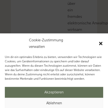
über
ein
fremdes
elektronische Anwaltsp
wirksam
erhoben
Cookie-Zustimmung
werden.
verwalten
So
hat
Um dir ein optimales Erlebnis zu bieten, verwenden wir Technologien wie
Cookies, um Geräteinformationen zu speichern und/oder darauf
das Schleswig-
zuzugreifen. Wenn du diesen Technologien zustimmst, können wir Daten
Holsteinische
wie das Surfverhalten oder eindeutige IDs auf dieser Website verarbeiten.
Wenn du deine Zustimmung nicht erteilst oder zurückziehst, können
FG
bestimmte Merkmale und Funktionen beeinträchtigt werden.
entschieden.
Mehr
Akzeptieren
zum
Thema
Ablehnen
‚Finanzgerichtsordnun