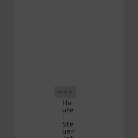
Suchen
Ha
ufe
:
Ste
uer