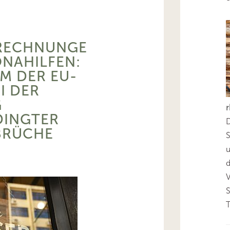
RECHNUNGE
NAHILFEN:
M DER EU-
I DER
G
INGTER
D
BRÜCHE
S
d
T