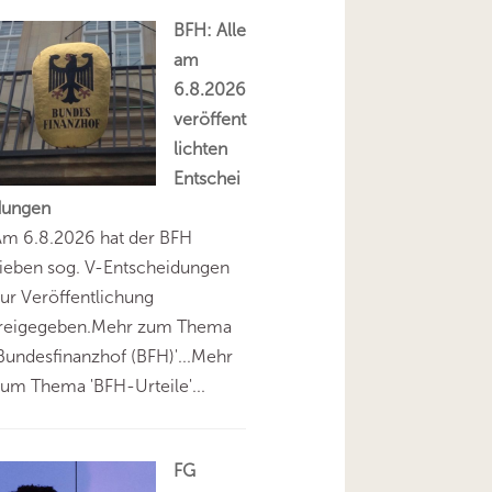
BFH: Alle
am
6.8.2026
veröffent
lichten
Entschei
dungen
Am 6.8.2026 hat der BFH
ieben sog. V-Entscheidungen
ur Veröffentlichung
freigegeben.Mehr zum Thema
Bundesfinanzhof (BFH)'...Mehr
um Thema 'BFH-Urteile'...
FG