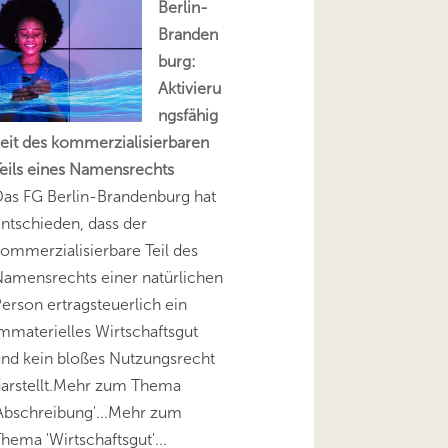
Berlin-
Branden
burg:
Aktivieru
ngsfähig
eit des kommerzialisierbaren
eils eines Namensrechts
as FG Berlin-Brandenburg hat
ntschieden, dass der
ommerzialisierbare Teil des
amensrechts einer natürlichen
erson ertragsteuerlich ein
mmaterielles Wirtschaftsgut
nd kein bloßes Nutzungsrecht
darstellt.Mehr zum Thema
Abschreibung'...Mehr zum
hema 'Wirtschaftsgut'...