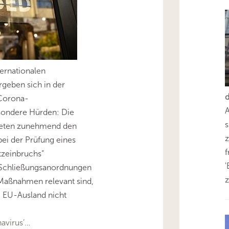
ernationalen
geben sich in der
Corona-
sondere Hürden: Die
s
treten zunehmend den
z
 bei der Prüfung eines
zeinbruchs“
'
 Schließungsanordnungen
z
 Maßnahmen relevant sind,
EU-Ausland nicht
avirus’…