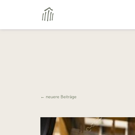
←
neuere Beiträge