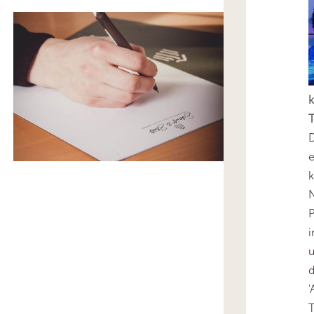
k
T
D
e
k
N
P
i
u
'
T