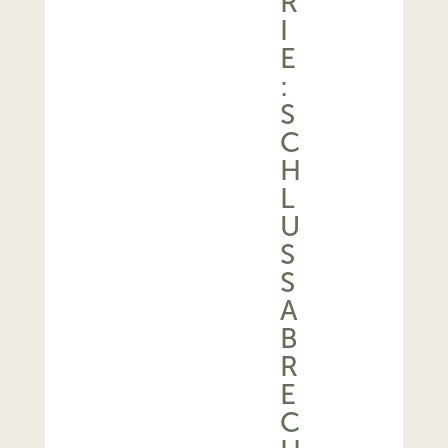
R
I
E
:
S
C
H
L
U
S
S
A
B
R
E
C