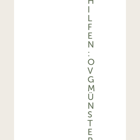
H
I
L
F
E
N
:
O
V
G
M
Ü
N
S
T
E