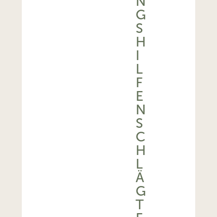
N
G
S
H
I
L
F
E
N
S
C
H
L
Ä
G
T