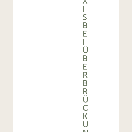
X
I
S
B
E
I
Ü
B
E
R
B
R
Ü
C
K
U