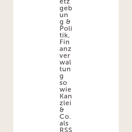
etz
geb
un
g &
Poli
tik,
Fin
anz
ver
wal
tun
g
so
wie
Kan
zlei
&
Co.
als
RSS