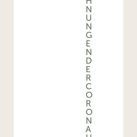
H
N
U
N
G
E
N
D
E
R
C
O
R
O
N
A