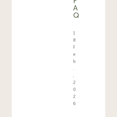
F
A
Q
1
8
F
e
b
.
,
2
0
2
6