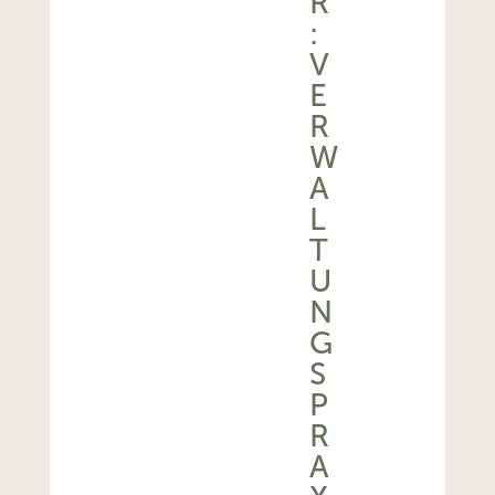
R
:
V
E
R
W
A
L
T
U
N
G
S
P
R
A