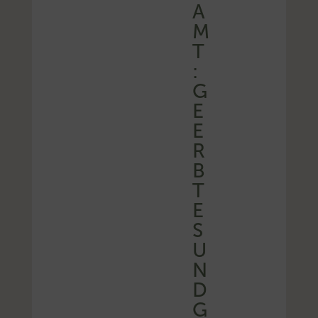
A
M
T
:
G
E
E
R
B
T
E
S
U
N
D
G