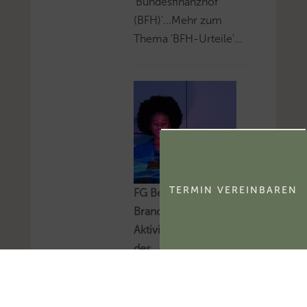
'Bundesfinanzhof
(BFH)'...Mehr zum
Thema 'BFH-Urteile'...
TERMIN VEREINBAREN
FG Berlin-
Brandenburg:
Aktivierungsfähigkeit
des
kommerzialisierbaren
Teils eines
Namensrechts