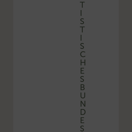
T
I
S
T
I
S
C
H
E
S
B
U
N
D
E
S