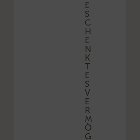
E
S
C
H
E
N
K
T
E
S
V
E
R
M
Ö
G