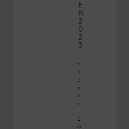
E
N
2
0
2
3
1
7
J
u
l
i
,
2
0