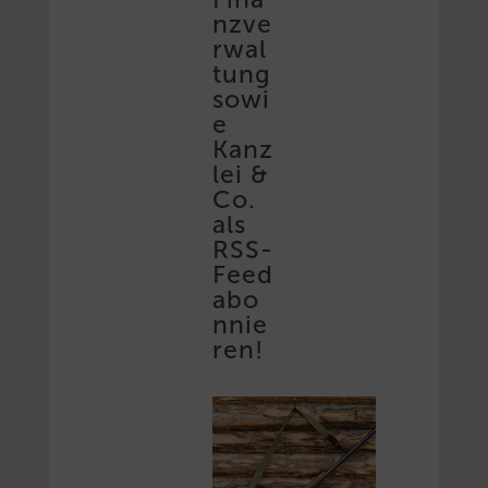
nzve
rwal
tung
sowi
e
Kanz
lei &
Co.
als
RSS-
Feed
abo
nnie
ren!