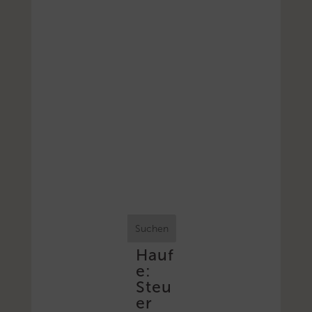
Suchen
Hauf
e:
Steu
er