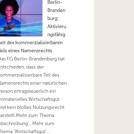
Berlin-
Branden
burg:
Aktivieru
ngsfähig
eit des kommerzialisierbaren
eils eines Namensrechts
as FG Berlin-Brandenburg hat
ntschieden, dass der
ommerzialisierbare Teil des
amensrechts einer natürlichen
erson ertragsteuerlich ein
mmaterielles Wirtschaftsgut
nd kein bloßes Nutzungsrecht
darstellt.Mehr zum Thema
Abschreibung'...Mehr zum
hema 'Wirtschaftsgut'...