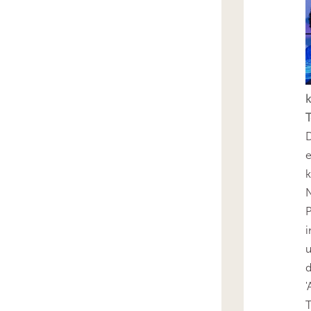
k
T
D
e
k
N
P
i
u
'
T