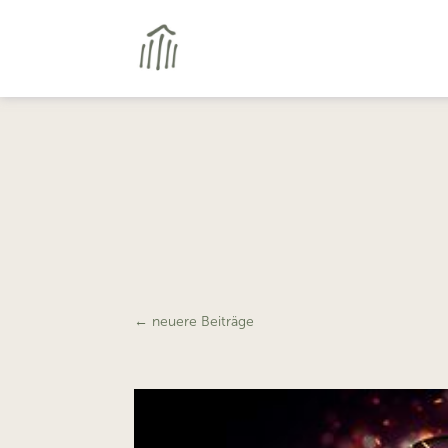
←
neuere Beiträge