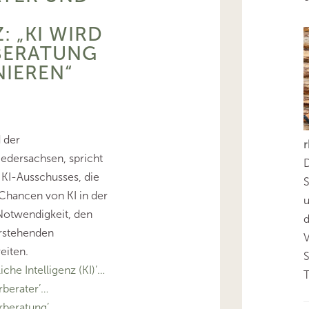
E
: „KI WIRD
BERATUNG
IEREN“
 der
edersachsen, spricht
D
 KI-Ausschusses, die
S
hancen von KI in der
Notwendigkeit, den
d
orstehenden
eiten.
he Intelligenz (KI)’…
T
berater’…
rberatung’…