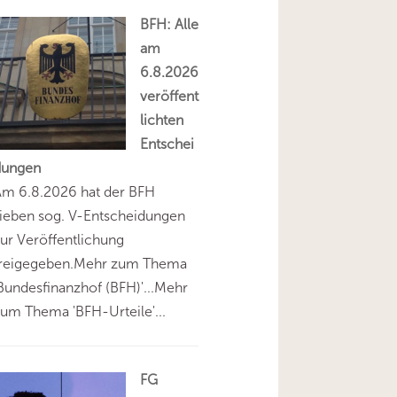
BFH: Alle
am
6.8.2026
veröffent
lichten
Entschei
dungen
Am 6.8.2026 hat der BFH
ieben sog. V-Entscheidungen
ur Veröffentlichung
freigegeben.Mehr zum Thema
Bundesfinanzhof (BFH)'...Mehr
um Thema 'BFH-Urteile'...
FG