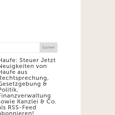
Suchen
Haufe: Steuer
Jetzt
Neuigkeiten von
Haufe aus
Rechtsprechung,
Gesetzgebung &
Politik,
Finanzverwaltung
sowie Kanzlei & Co.
als RSS-Feed
abonnieren!