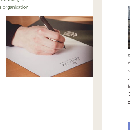
iorganisation’…
s
z
'
z