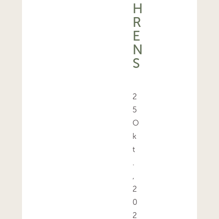
H
R
E
N
S
2
5
O
k
t
.
,
2
0
2