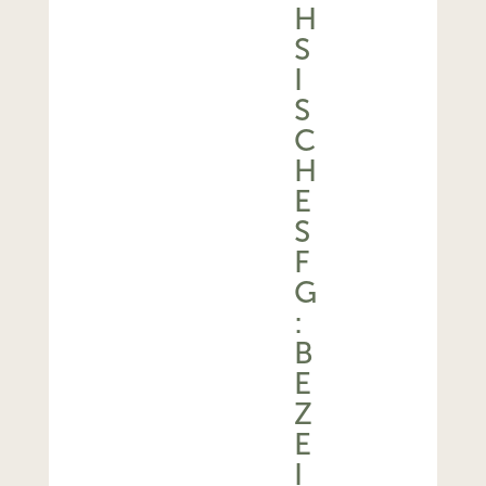
H
S
I
S
C
H
E
S
F
G
:
B
E
Z
E
I