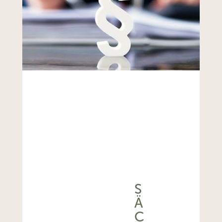
S
Ä
C