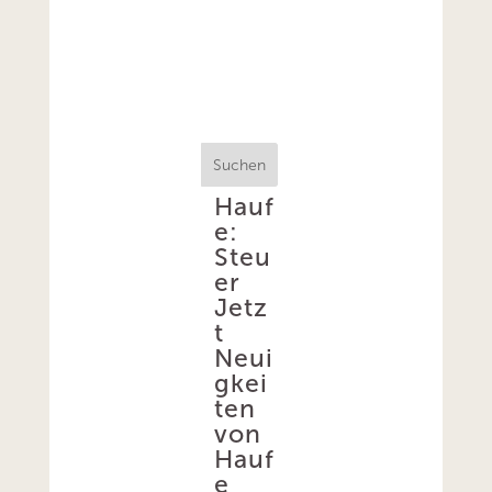
Suchen
Hauf
e:
Steu
er
Jetz
t
Neui
gkei
ten
von
Hauf
e