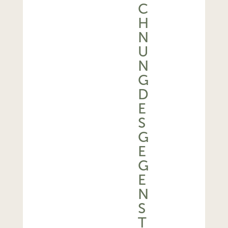
C
H
N
U
N
G
D
E
S
G
E
G
E
N
S
T