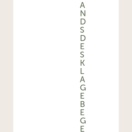
A
N
D
S
D
E
S
K
L
A
G
E
B
E
G
E