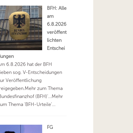
BFH: Alle
am
6.8.2026
veröffent
lichten
Entschei
dungen
Am 6.8.2026 hat der BFH
ieben sog. V-Entscheidungen
ur Veröffentlichung
freigegeben.Mehr zum Thema
Bundesfinanzhof (BFH)'...Mehr
um Thema 'BFH-Urteile'...
FG