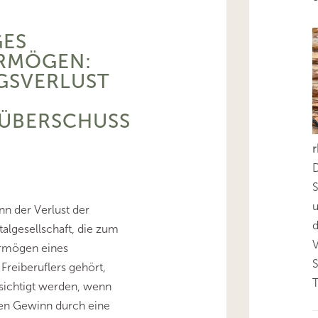
ES
ERMÖGEN:
GSVERLUST
ÜBERSCHUSS
D
S
n der Verlust der
d
talgesellschaft, die zum
rmögen eines
reiberuflers gehört,
T
ichtigt werden, wenn
nen Gewinn durch eine