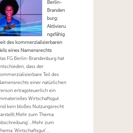
Berlin-
Branden
burg:
Aktivieru
ngsfähig
eit des kommerzialisierbaren
eils eines Namensrechts
as FG Berlin-Brandenburg hat
ntschieden, dass der
ommerzialisierbare Teil des
amensrechts einer natürlichen
erson ertragsteuerlich ein
mmaterielles Wirtschaftsgut
nd kein bloßes Nutzungsrecht
darstellt.Mehr zum Thema
Abschreibung'...Mehr zum
hema 'Wirtschaftsgut'...