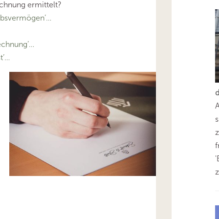
hnung ermittelt?
ebsvermögen’…
echnung’…
t’…
s
z
'
z