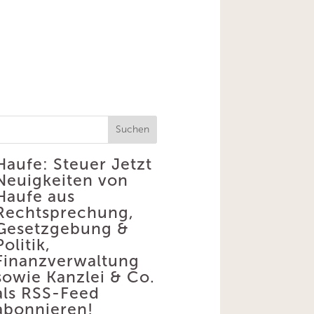
Suchen
Haufe: Steuer
Jetzt
Neuigkeiten von
Haufe aus
Rechtsprechung,
Gesetzgebung &
Politik,
Finanzverwaltung
sowie Kanzlei & Co.
als RSS-Feed
abonnieren!