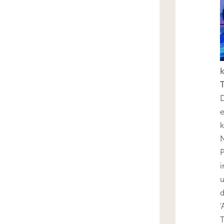
k
T
D
e
k
N
P
i
u
'
T