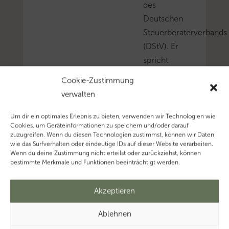
des
Deutschen
Steuerberaterverbands
(DStV). Er
spricht
über
Cookie-Zustimmung
seinen
verwalten
Einstieg
in
Um dir ein optimales Erlebnis zu bieten, verwenden wir Technologien wie
Cookies, um Geräteinformationen zu speichern und/oder darauf
den
zuzugreifen. Wenn du diesen Technologien zustimmst, können wir Daten
Verband,
wie das Surfverhalten oder eindeutige IDs auf dieser Website verarbeiten.
Wenn du deine Zustimmung nicht erteilst oder zurückziehst, können
die
bestimmte Merkmale und Funktionen beeinträchtigt werden.
Herausforderungen
während
Akzeptieren
der
Corona-
Ablehnen
Pandemie