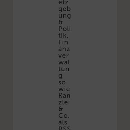
etz
geb
ung
&
Poli
tik,
Fin
anz
ver
wal
tun
g
so
wie
Kan
zlei
&
Co.
als
RSS