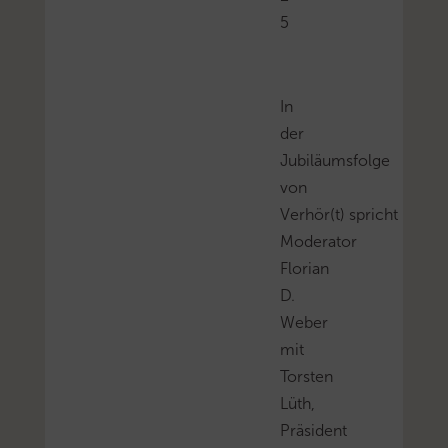
5
In
der
Jubiläumsfolge
von
Verhör(t) spricht
Moderator
Florian
D.
Weber
mit
Torsten
Lüth,
Präsident