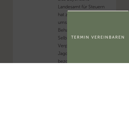
Landesamt für Steuern
hat zur
umsatzsteuerlichen
Behandlung der
TERMIN VEREINBAREN
Selbstnutzung und
Verpachtung von
Jagdbezirken Stellung
bezogen.Mehr zum
Thema
'Umsatzsteuer'...