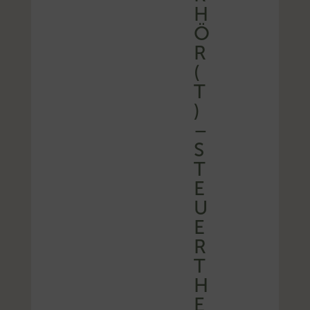
H
Ö
R
(
T
)
–
S
T
E
U
E
R
T
H
E