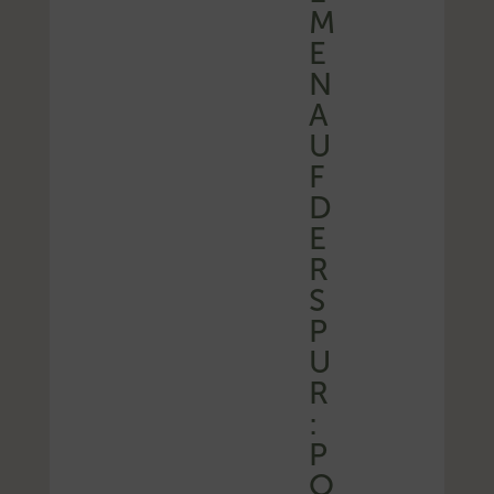
M
E
N
A
U
F
D
E
R
S
P
U
R
:
P
O