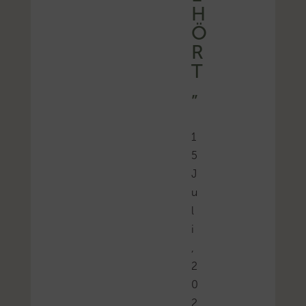
H
Ö
R
T
„
1
5
J
u
l
i
,
2
0
2