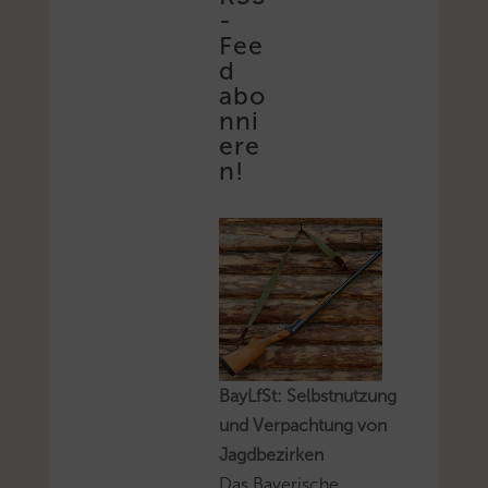
-
Fee
d
abo
nni
ere
n!
BayLfSt: Selbstnutzung
und Verpachtung von
Jagdbezirken
Das Bayerische