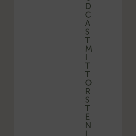
D
C
A
S
T
M
I
T
T
O
R
S
T
E
N
L