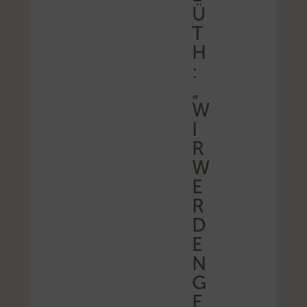
Ü
T
H
:
„
W
I
R
W
E
R
D
E
N
G
E