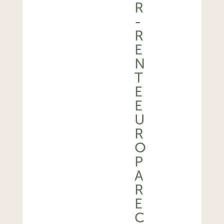
R
-
R
E
N
T
E
E
U
R
O
P
A
R
E
C