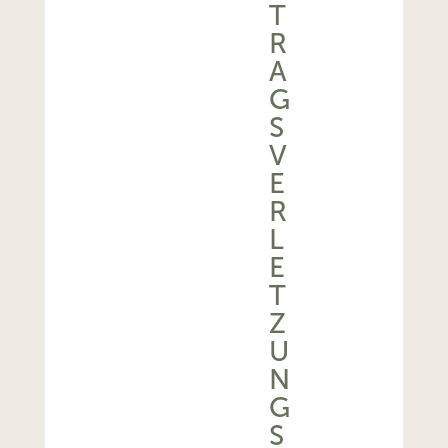
T
R
A
G
S
V
E
R
L
E
T
Z
U
N
G
S