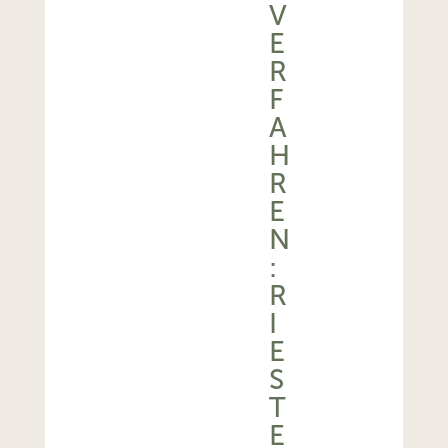
V
E
R
F
A
H
R
E
N
:
R
I
E
S
T
E