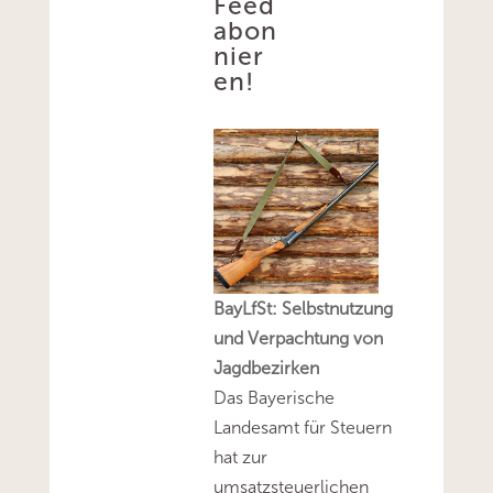
Feed
abon
nier
en!
BayLfSt: Selbstnutzung
und Verpachtung von
Jagdbezirken
Das Bayerische
Landesamt für Steuern
hat zur
umsatzsteuerlichen