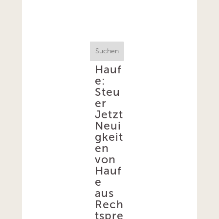
Suchen
Hauf
e:
Steu
er
Jetzt
Neui
gkeit
en
von
Hauf
e
aus
Rech
tspre