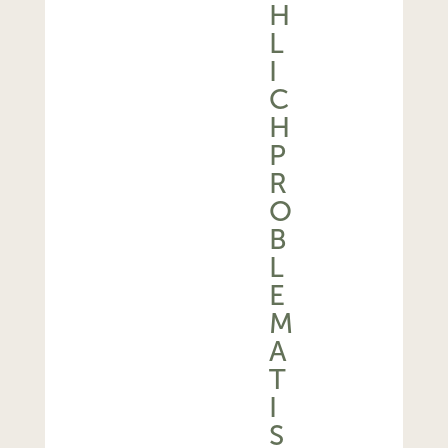
H
L
I
C
H
P
R
O
B
L
E
M
A
T
I
S