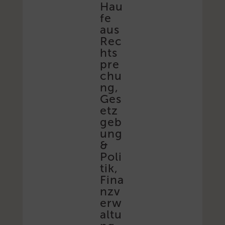
Hau
fe
aus
Rec
hts
pre
chu
ng,
Ges
etz
geb
ung
&
Poli
tik,
Fina
nzv
erw
altu