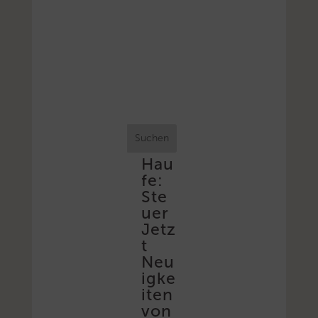
Suchen
Hau
fe:
Ste
uer
Jetz
t
Neu
igke
iten
von