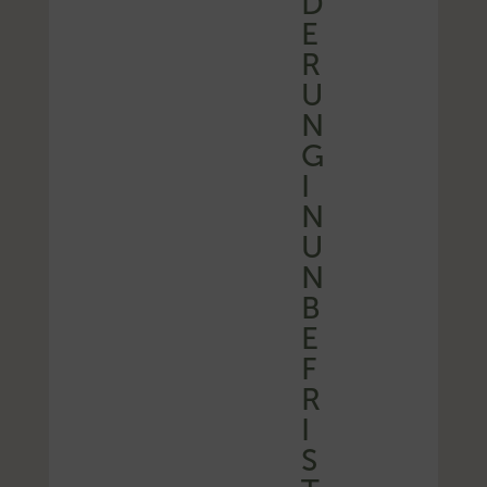
D
E
R
U
N
G
I
N
U
N
B
E
F
R
I
S