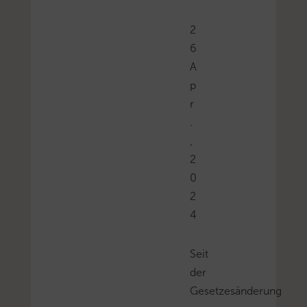
2
6
A
p
r
.
,
2
0
2
4
Seit
der
Gesetzesänderung