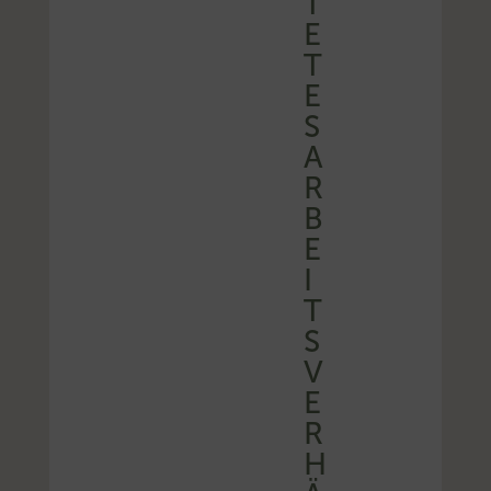
T
E
T
E
S
A
R
B
E
I
T
S
V
E
R
H