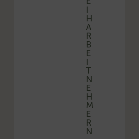
E
I
H
A
R
B
E
I
T
N
E
H
M
E
R
N