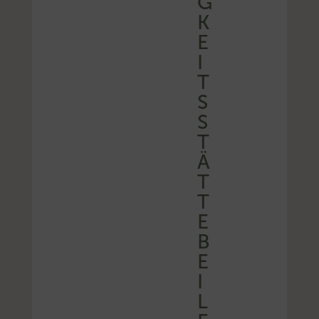
G
K
E
I
T
S
S
T
Ä
T
T
E
B
E
I
L