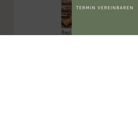
TERMIN VEREINBAREN
BayLfSt: Selbstnutzung
und Verpachtung von
Jagdbezirken
Das Bayerische
Landesamt für Steuern
hat zur
umsatzsteuerlichen
Behandlung der
Selbstnutzung und
Verpachtung von
Jagdbezirken Stellung
bezogen.Mehr zum
Thema