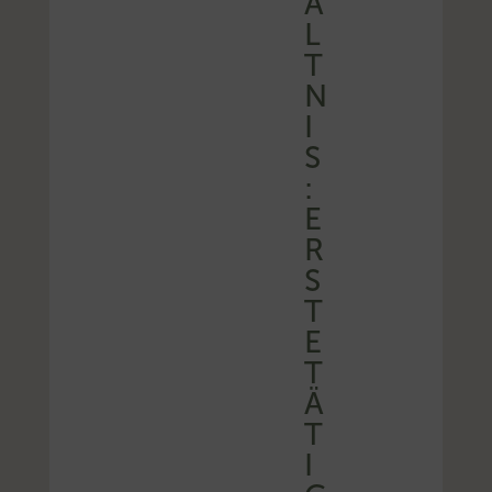
Ä
L
T
N
I
S
:
E
R
S
T
E
T
Ä
T
I