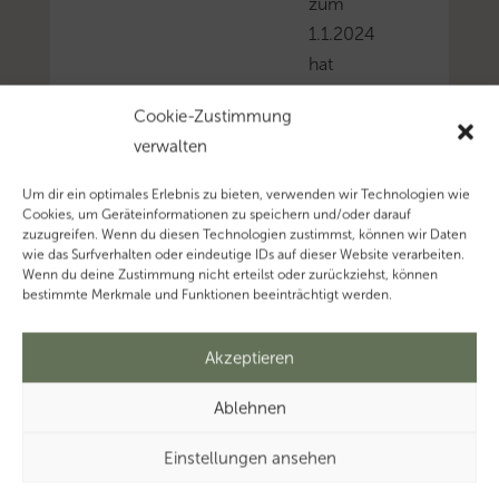
zum
1.1.2024
hat
der
Cookie-Zustimmung
BFH
verwalten
bisher
zwei
Um dir ein optimales Erlebnis zu bieten, verwenden wir Technologien wie
Entscheidungen
Cookies, um Geräteinformationen zu speichern und/oder darauf
zuzugreifen. Wenn du diesen Technologien zustimmst, können wir Daten
veröffentlicht,
wie das Surfverhalten oder eindeutige IDs auf dieser Website verarbeiten.
welche
Wenn du deine Zustimmung nicht erteilst oder zurückziehst, können
bestimmte Merkmale und Funktionen beeinträchtigt werden.
sich
mit
Akzeptieren
der
Frage
Ablehnen
der
ersten
Einstellungen ansehen
Tätigkeitsstätte