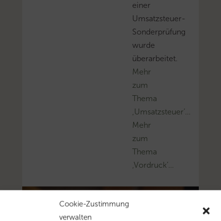
einer
Umsatzsteuer-
Sonderprüfung
wurde
überarbeitet.
Mehr
zum
Thema
‚Umsatzsteuer’…
Mehr
zum
Thema
‚Vordruck’…
Cookie-Zustimmung
verwalten