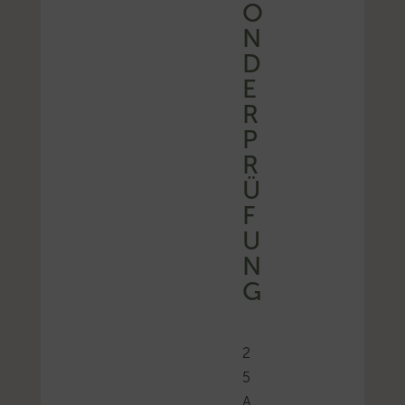
O
N
D
E
R
P
R
Ü
F
U
N
G
2
5
A