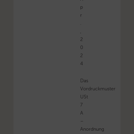
p
r
.
,
2
0
2
4
Das
Vordruckmuster
USt
7
A
–
Anordnung