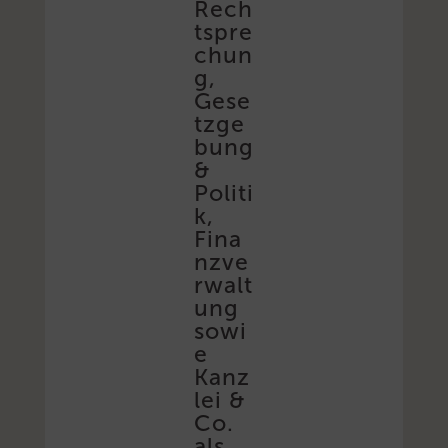
Rech
tspre
chun
g,
Gese
tzge
bung
&
Politi
k,
Fina
nzve
rwalt
ung
sowi
e
Kanz
lei &
Co.
als