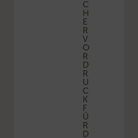
C
H
E
R
V
O
R
D
R
U
C
K
F
Ü
R
D