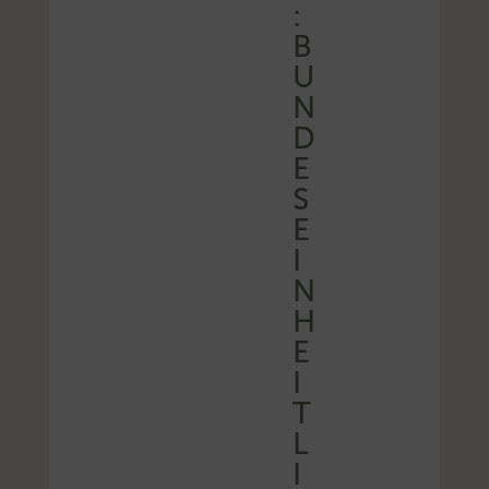
:
B
U
N
D
E
S
E
I
N
H
E
I
T
L
I