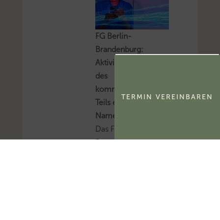
FG Berlin-
Brandenburg:
Aktivierungsfähigkeit
des
kommerzialisierbaren
TERMIN VEREINBAREN
Teils eines
Namensrechts
Das FG Berlin-
Brandenburg hat
entschieden, dass der
kommerzialisierbare
Teil des Namensrechts
einer natürlichen
Person