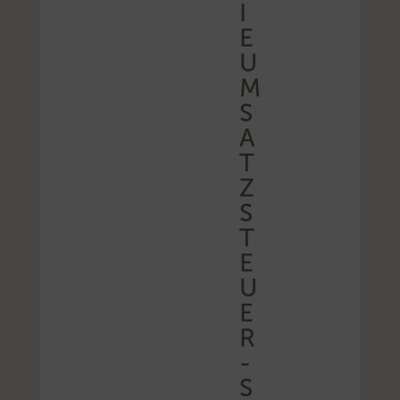
I
E
U
M
S
A
T
Z
S
T
E
U
E
R
-
S