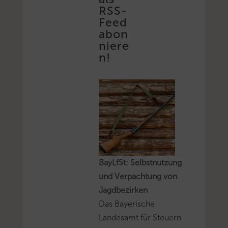
RSS-
Feed
abon
niere
n!
BayLfSt: Selbstnutzung
und Verpachtung von
Jagdbezirken
Das Bayerische
Landesamt für Steuern